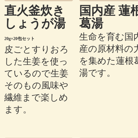
直火釜炊き
国内産 蓮
しょうが湯
葛湯
生命を育む国
20g×20包セット
産の原材料の
皮ごとすりおろ
を集めた蓮根
した生姜を使っ
湯です。
ているので生姜
そのもの風味や
繊維まで楽しめ
ます。