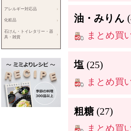
アレルギー対応品
油・みりん
化粧品
石けん・トイレタリー・器
まとめ買い送
具・雑貨
塩
(25)
まとめ買い送
粗糖
(27)
まとめ買い送