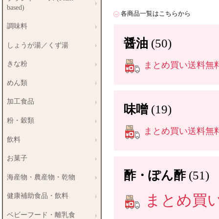
based)
各商品一覧はこちらから
調味料
醤油
(50)
しょうが湯／くず湯
まとめ買い送料無料商
きな粉
めん類
加工食品
味噌
(19)
粉・穀類
まとめ買い送料無料商
飲料
お菓子
酢・ぽん酢
(51)
海産物・農産物・乾物
まとめ買い送
健康補助食品・飲料
ベビーフード・離乳食