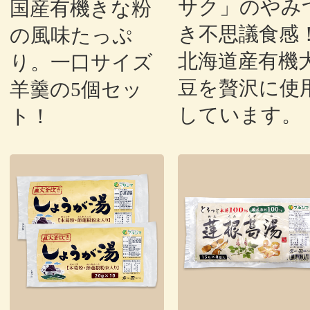
サク」のやみ
国産有機きな粉
き不思議食感
の風味たっぷ
北海道産有機
り。一口サイズ
豆を贅沢に使
羊羹の5個セッ
しています。
ト！