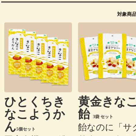
対象商
ひとくちき
黄金きな
なこようか
飴
3袋 セット
ん
飴なのに「サ
5個セット