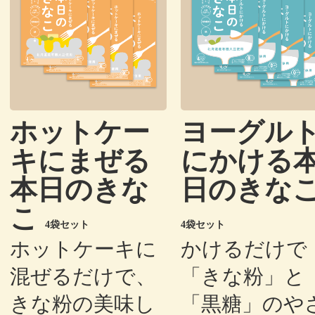
ホットケー
ヨーグル
キにまぜる
にかける
本日のきな
日のきな
こ
4袋セット
4袋セット
ホットケーキに
かけるだけで
混ぜるだけで、
「きな粉」と
きな粉の美味し
「黒糖」のや