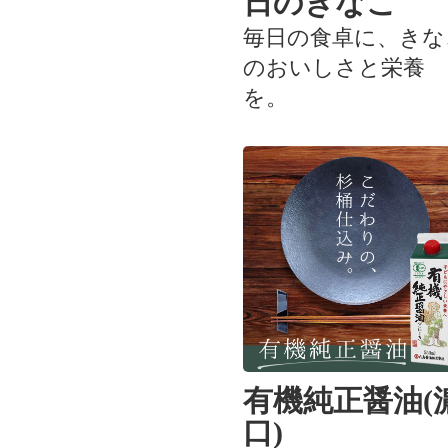
日のきなこ
毎日の食卓に、きな
のおいしさと栄養
を。
有機純正醤油(
口)