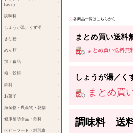
based)
調味料
各商品一覧はこちらから
しょうが湯／くず湯
まとめ買い送料
きな粉
まとめ買い送料無料商
めん類
加工食品
粉・穀類
しょうが湯／く
飲料
まとめ買い送
お菓子
海産物・農産物・乾物
調味料 送
健康補助食品・飲料
ベビーフード・離乳食