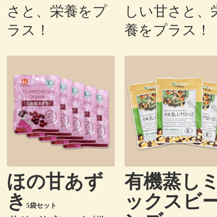
さと、栄養をプ
しい甘さと、
ラス！
養をプラス！
ほの甘あず
有機蒸し
き
ックスビ
5袋セット