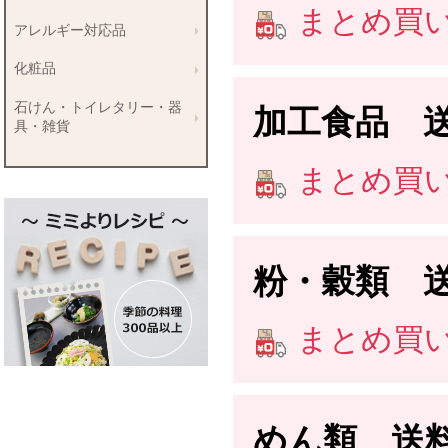
まとめ買い送
アレルギー対応品
化粧品
石けん・トイレタリー・器
加工食品 
具・雑貨
まとめ買い送
粉・穀類 
まとめ買い送
めん類 送