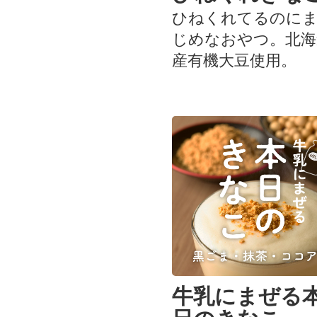
ひねくれてるのに
じめなおやつ。北海
産有機大豆使用。
牛乳にまぜる