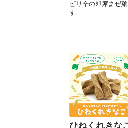
ピリ辛の即席まぜ麺
す。
ひねくれきな