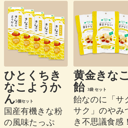
ひとくちき
黄金きな
なこようか
飴
3袋 セット
ん
飴なのに「サ
5個セット
サク」のやみ
国産有機きな粉
き不思議食感
の風味たっぷ