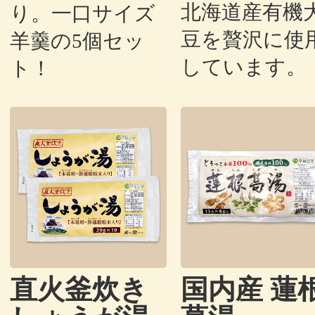
北海道産有機
り。一口サイズ
豆を贅沢に使
羊羹の5個セッ
しています。
ト！
直火釜炊き
国内産 蓮