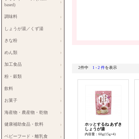
based)
調味料
しょうが湯／くず湯
きな粉
めん類
加工食品
2件中
1 - 2 件
を表示
粉・穀類
飲料
お菓子
海産物・農産物・乾物
健康補助食品・飲料
ホッとするね あずき
しょうが湯
内容量：60g(15g×4)
ベビーフード・離乳食