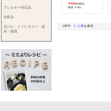
￥416
(8%税込)
アレルギー対応品
(税抜 ￥385)
化粧品
2件中
1 - 2 件
を表示
石けん・トイレタリー・器
具・雑貨