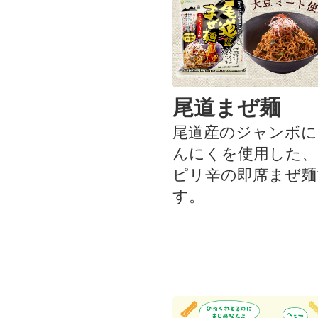
尾道まぜ麺
尾道産のジャンボに
んにくを使用した、
ピリ辛の即席まぜ麺
す。