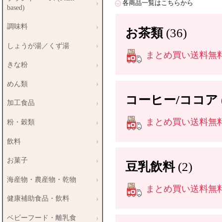
各商品一覧はこちらから
based)
調味料
お茶類
(36)
しょうが湯／くず湯
まとめ買い送料無料商
きな粉
めん類
コーヒー/ココア
加工食品
まとめ買い送料無料商
粉・穀類
飲料
お菓子
豆乳飲料
(2)
海産物・農産物・乾物
まとめ買い送料無料商
健康補助食品・飲料
ベビーフード・離乳食