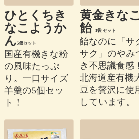
ひとくちき
黄金きな
なこようか
飴
3袋 セット
ん
飴なのに「サ
5個セット
サク」のやみ
国産有機きな粉
き不思議食感
の風味たっぷ
北海道産有機
り。一口サイズ
豆を贅沢に使
羊羹の5個セッ
しています。
ト！