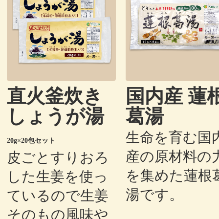
直火釜炊き
国内産 蓮
しょうが湯
葛湯
生命を育む国
20g×20包セット
産の原材料の
皮ごとすりおろ
を集めた蓮根
した生姜を使っ
湯です。
ているので生姜
そのもの風味や