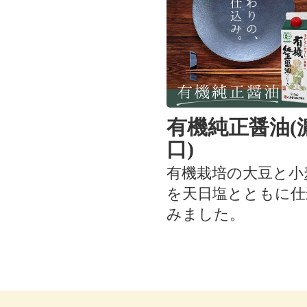
有機純正醤油(
口)
有機栽培の大豆と小
を天日塩とともに仕
みました。