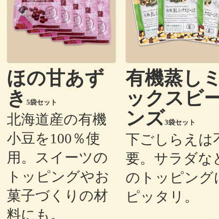
ほの甘あず
有機蒸し
き
ックスビ
5袋セット
ンズ
北海道産の有機
3袋セット
小豆を100％使
下ごしらえは
用。スイーツの
要。サラダな
トッピングやお
のトッピング
菓子づくりの材
ピッタリ。
料にも。