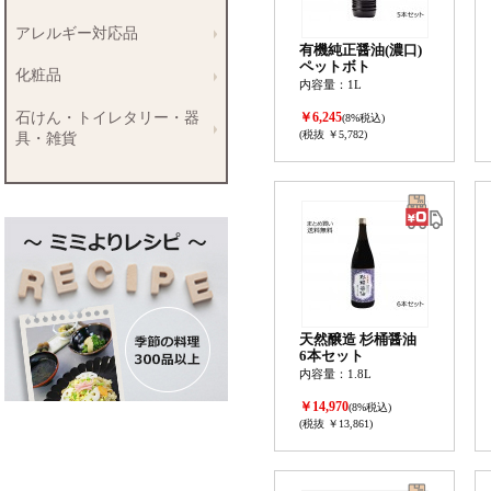
アレルギー対応品
有機純正醤油(濃口)
ペットボト
化粧品
内容量：1L
石けん・トイレタリー・器
￥6,245
(8%税込)
(税抜 ￥5,782)
具・雑貨
天然醸造 杉桶醤油
6本セット
内容量：1.8L
￥14,970
(8%税込)
(税抜 ￥13,861)