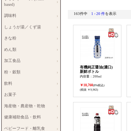
based)
163件中
1 - 20 件
を表示
調味料
しょうが湯／くず湯
きな粉
めん類
加工食品
有機純正醤油(濃口)
新鮮ボトル
粉・穀類
内容量：200ml
飲料
￥10,760
(8%税込)
(税抜 ￥9,963)
お菓子
海産物・農産物・乾物
健康補助食品・飲料
ベビーフード・離乳食