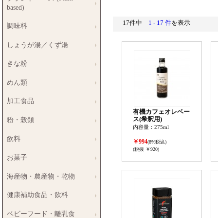
based)
17件中
1 - 17 件
を表示
調味料
しょうが湯／くず湯
きな粉
めん類
加工食品
有機カフェオレベー
ス(希釈用)
粉・穀類
内容量：275ml
飲料
￥994
(8%税込)
(税抜 ￥920)
お菓子
海産物・農産物・乾物
健康補助食品・飲料
ベビーフード・離乳食