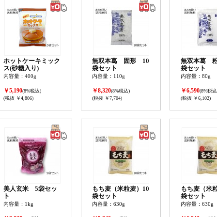
ホットケーキミック
無双本葛 固形 10
無双本葛 粉
ス(砂糖入り)
袋セット
袋セット
内容量：400g
内容量：110g
内容量：80g
￥5,190
￥8,320
￥6,590
(8%税込)
(8%税込)
(8%税込
(税抜 ￥4,806)
(税抜 ￥7,704)
(税抜 ￥6,102)
美人玄米 5袋セッ
もち麦（米粒麦）10
もち麦（米粒
ト
袋セット
袋セット
内容量：1kg
内容量：630g
内容量：630g