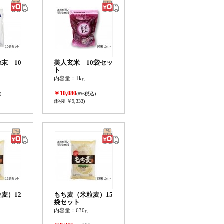
末 10
美人玄米 10袋セッ
ト
内容量：1kg
￥10,080
)
(8%税込)
(税抜 ￥9,333)
麦）12
もち麦（米粒麦）15
袋セット
内容量：630g