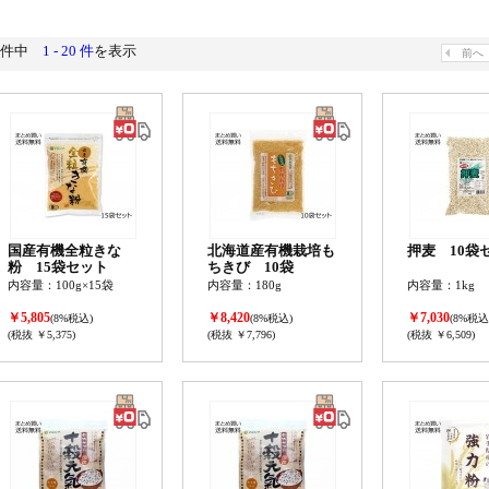
0件中
1 - 20 件
を表示
前へ
国産有機全粒きな
北海道産有機栽培も
押麦 10袋
粉 15袋セット
ちきび 10袋
内容量：100g×15袋
内容量：180g
内容量：1kg
￥5,805
￥8,420
￥7,030
(8%税込)
(8%税込)
(8%税込
(税抜 ￥5,375)
(税抜 ￥7,796)
(税抜 ￥6,509)