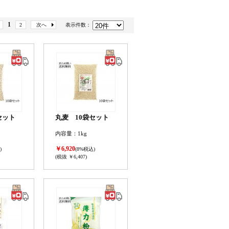
1
2
次へ
表示件数：
セット
丸麦 10袋セット
内容量：1kg
￥6,920
)
(8%税込)
(税抜 ￥6,407)