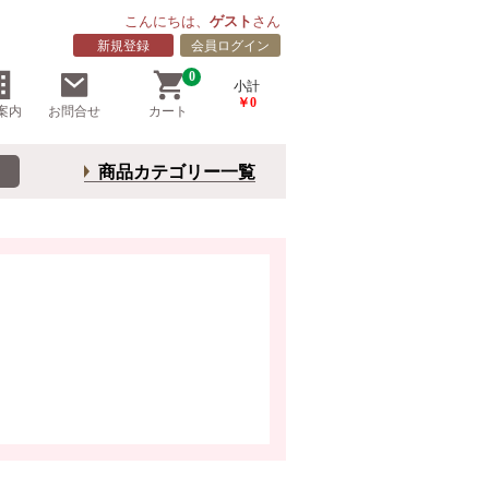
こんにちは、
ゲスト
さん
新規登録
会員ログイン
0
小計
￥0
案内
お問合せ
カート
商品カテゴリー一覧