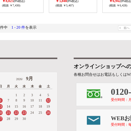
￥8,025
￥5,840
￥6,942
(8%税込)
(8%税込)
(8%税込
(税抜 ￥7,430)
(税抜 ￥5,407)
(税抜 ￥6,428)
0件中
1 - 20 件
を表示
前へ
オンラインショップへ
各種お問合せはお電話もしくはW
9月
2026/
日
月
火
水
木
金
土
0120
1
2
3
4
5
受付時間：月～金 
6
12
7
8
9
10
11
13
14
15
16
17
18
19
20
21
22
23
26
24
25
WEB
27
28
29
30
受付時間：毎