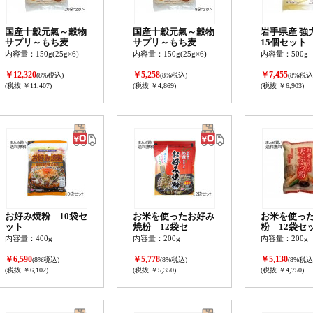
国産十穀元氣～穀物
国産十穀元氣～穀物
岩手県産 
サプリ～もち麦
サプリ～もち麦
15個セット
内容量：150g(25g×6)
内容量：150g(25g×6)
内容量：500g
￥12,320
￥5,258
￥7,455
(8%税込)
(8%税込)
(8%税込
(税抜 ￥11,407)
(税抜 ￥4,869)
(税抜 ￥6,903)
お好み焼粉 10袋セ
お米を使ったお好み
お米を使っ
ット
焼粉 12袋セ
粉 12袋セ
内容量：400g
内容量：200g
内容量：200g
￥6,590
￥5,778
￥5,130
(8%税込)
(8%税込)
(8%税込
(税抜 ￥6,102)
(税抜 ￥5,350)
(税抜 ￥4,750)