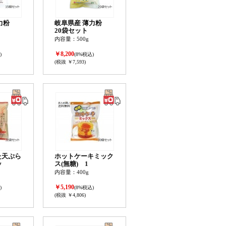
強力粉
岐阜県産 薄力粉
20袋セット
内容量：500g
￥8,200
)
(8%税込)
(税抜 ￥7,593)
た天ぷら
ホットケーキミック
ッ
ス(無糖) 1
内容量：400g
￥5,190
)
(8%税込)
(税抜 ￥4,806)