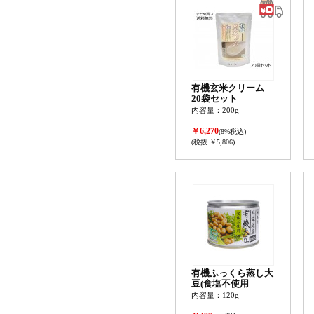
有機玄米クリーム
20袋セット
内容量：200g
￥6,270
(8%税込)
(税抜 ￥5,806)
有機ふっくら蒸し大
豆(食塩不使用
内容量：120g