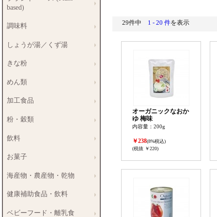
based)
29件中
1 - 20 件
を表示
調味料
しょうが湯／くず湯
きな粉
めん類
加工食品
オーガニックなおか
ゆ 梅味
粉・穀類
内容量：200g
飲料
￥238
(8%税込)
(税抜 ￥220)
お菓子
海産物・農産物・乾物
健康補助食品・飲料
ベビーフード・離乳食