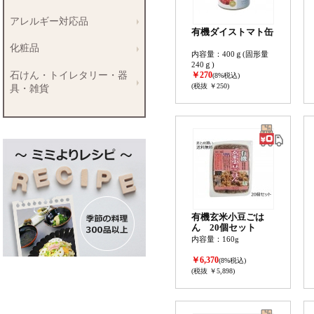
アレルギー対応品
有機ダイストマト缶
化粧品
内容量：400ｇ(固形量
240ｇ)
石けん・トイレタリー・器
￥270
(8%税込)
(税抜 ￥250)
具・雑貨
有機玄米小豆ごは
ん 20個セット
内容量：160g
￥6,370
(8%税込)
(税抜 ￥5,898)