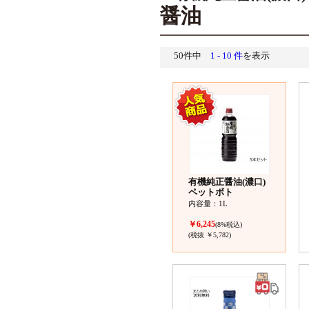
醤油
50件中
1 - 10 件
を表示
有機純正醤油(濃口)
ペットボト
内容量：1L
￥6,245
(8%税込)
(税抜 ￥5,782)