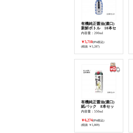
有機純正醤油(濃口)
新鮮ボトル 10本セ
ット
内容量：200ml
￥5,710
(8%税込)
(税抜 ￥5,287)
有機純正醤油(濃口)
紙パック 8本セッ
ト
内容量：550ml
￥6,274
(8%税込)
(税抜 ￥5,809)