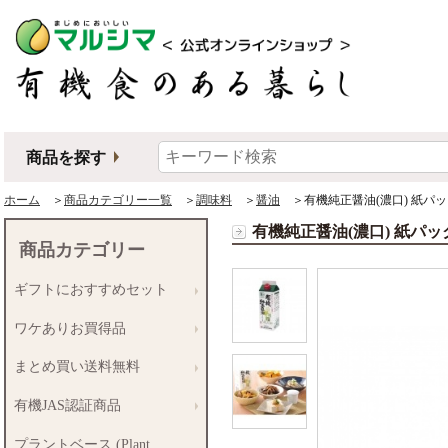
商品を探す
ホーム
＞
商品カテゴリー一覧
＞
調味料
＞
醤油
＞有機純正醤油(濃口) 紙パッ
有機純正醤油(濃口) 紙パッ
商品カテゴリー
ギフトにおすすめセット
ワケありお買得品
まとめ買い送料無料
有機JAS認証商品
プラントベース (Plant