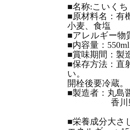
■名称:こいく
■原材料名：有
小麦、食塩
■アレルギー物質
■内容量：550ml
■賞味期間：製
■保存方法：直
い。
開栓後要冷蔵。
■製造者：丸島
香川県小豆
■栄養成分大さじ1