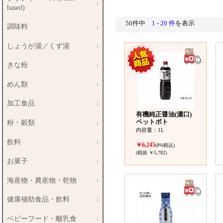
based)
50件中
1 - 20 件
を表示
調味料
しょうが湯／くず湯
きな粉
めん類
加工食品
有機純正醤油(濃口)
ペットボト
粉・穀類
内容量：1L
飲料
￥6,245
(8%税込)
(税抜 ￥5,782)
お菓子
海産物・農産物・乾物
健康補助食品・飲料
ベビーフード・離乳食