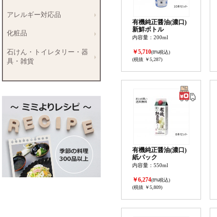
アレルギー対応品
有機純正醤油(濃口)
新鮮ボトル
化粧品
内容量：200ml
石けん・トイレタリー・器
￥5,710
(8%税込)
(税抜 ￥5,287)
具・雑貨
有機純正醤油(濃口)
紙パック
内容量：550ml
￥6,274
(8%税込)
(税抜 ￥5,809)