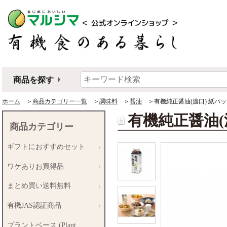
商品を探す
ホーム
＞
商品カテゴリー一覧
＞
調味料
＞
醤油
＞有機純正醤油(濃口) 紙パッ
有機純正醤油(
商品カテゴリー
ギフトにおすすめセット
ワケありお買得品
まとめ買い送料無料
有機JAS認証商品
プラントベース (Plant