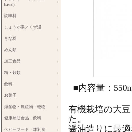
based)
調味料
しょうが湯／くず湯
きな粉
めん類
加工食品
粉・穀類
飲料
■内容量：550m
お菓子
海産物・農産物・乾物
有機栽培の大豆
た。
健康補助食品・飲料
醤油造りに最適
ベビーフード・離乳食