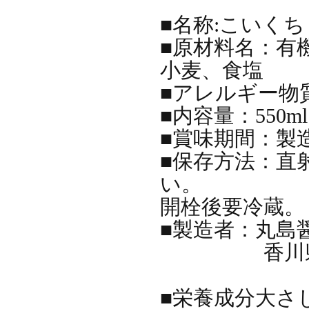
■名称:こいく
■原材料名：有
小麦、食塩
■アレルギー物質
■内容量：550ml
■賞味期間：製
■保存方法：直
い。
開栓後要冷蔵。
■製造者：丸島
香川県小豆
■栄養成分大さじ1