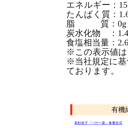
エネルギー：15k
たんぱく質：1.6
脂 質：0g
炭水化物 ：1.4
食塩相当量：2.6
※この表示値は
※当社規定に基
ております。
有機
若杉友子「一汁一菜」食養生活