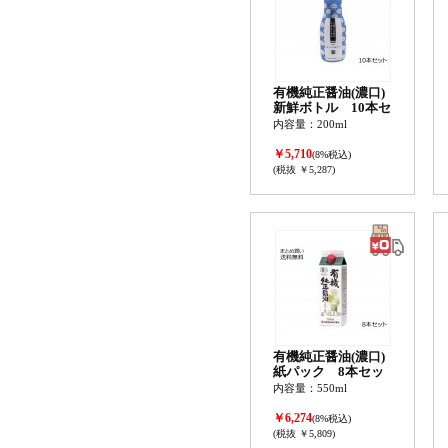
有機純正醤油(濃口)
新鮮ボトル 10本セ
ット
内容量：200ml
￥5,710
(8%税込)
(税抜 ￥5,287)
有機純正醤油(濃口)
紙パック 8本セッ
ト
内容量：550ml
￥6,274
(8%税込)
(税抜 ￥5,809)