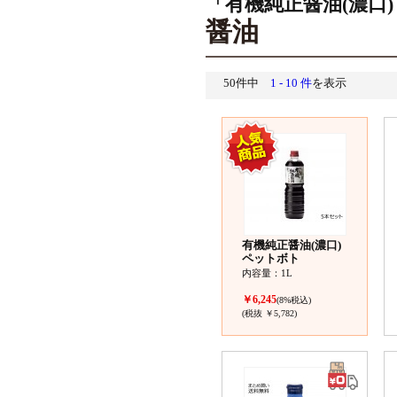
「有機純正醤油(濃口)
醤油
50件中
1 - 10 件
を表示
有機純正醤油(濃口)
ペットボト
内容量：1L
￥6,245
(8%税込)
(税抜 ￥5,782)