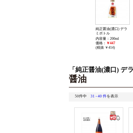
純正醤油(濃口) デラ
ミボトル
内容量：200ml
価格：
￥447
(税抜 ￥414)
「純正醤油(濃口) 
醤油
50件中
31 - 40 件
を表示