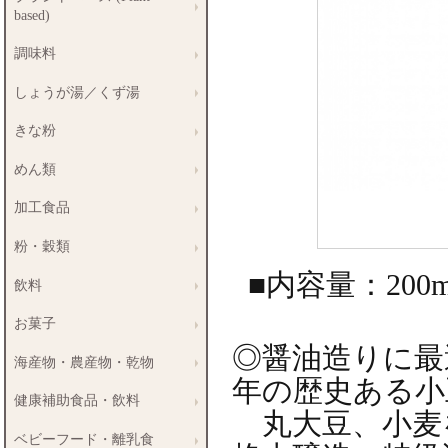
based)
調味料
しょうが湯／くず湯
きな粉
めん類
加工食品
粉・穀類
■内容量：200m
飲料
お菓子
◎醤油造りに最
海産物・農産物・乾物
年の歴史ある小
健康補助食品・飲料
丸大豆、小麦を
ベビーフード・離乳食