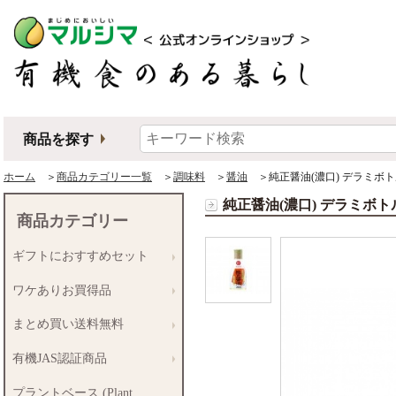
商品を探す
ホーム
＞
商品カテゴリー一覧
＞
調味料
＞
醤油
＞純正醤油(濃口) デラミボト
純正醤油(濃口) デラミボト
商品カテゴリー
ギフトにおすすめセット
ワケありお買得品
まとめ買い送料無料
有機JAS認証商品
プラントベース (Plant