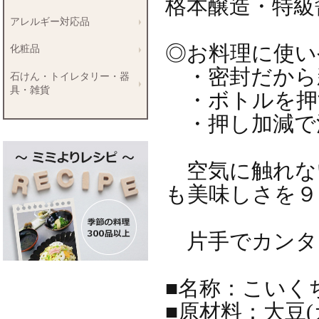
格本醸造・特級
アレルギー対応品
◎お料理に使い
化粧品
・密封だから
石けん・トイレタリー・器
具・雑貨
・ボトルを押
・押し加減で
空気に触れな
も美味しさを９
片手でカンタ
■名称：こいく
■原材料：大豆