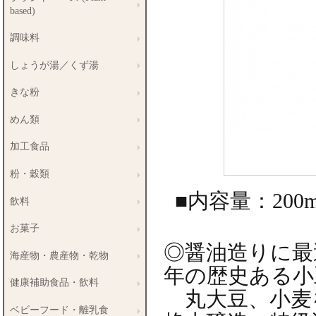
based)
調味料
しょうが湯／くず湯
きな粉
めん類
加工食品
粉・穀類
■内容量：200m
飲料
お菓子
◎醤油造りに最
海産物・農産物・乾物
年の歴史ある小
健康補助食品・飲料
丸大豆、小麦を
ベビーフード・離乳食