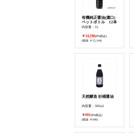
有機純正醤油(濃口)
ペットボトル 12本
セット
内容量：1L
￥14,196
(8%税込)
(税抜 ￥13,144)
天然醸造 杉桶醤油
内容量：360ml
￥691
(8%税込)
(税抜 ￥640)