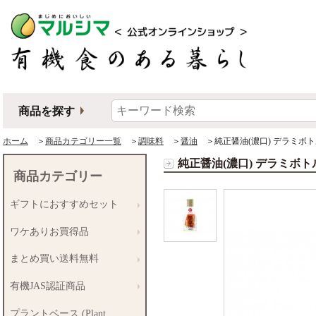
商品を探す
ホーム
＞
商品カテゴリー一覧
＞
調味料
＞
醤油
＞純正醤油(濃口) デラミボト
純正醤油(濃口) デラミボト
商品カテゴリー
ギフトにおすすめセット
ワケありお買得品
まとめ買い送料無料
有機JAS認証商品
プラントベース (Plant