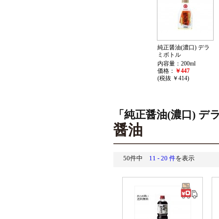
純正醤油(濃口) デラ
ミボトル
内容量：200ml
価格：
￥447
(税抜 ￥414)
「純正醤油(濃口) 
醤油
50件中
11 - 20 件
を表示