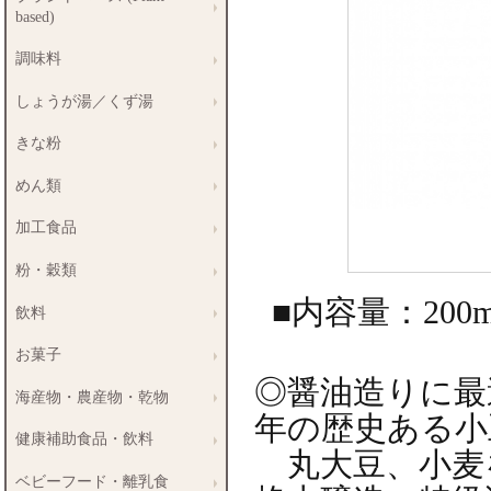
based)
調味料
しょうが湯／くず湯
きな粉
めん類
加工食品
粉・穀類
■内容量：200m
飲料
お菓子
◎醤油造りに最
海産物・農産物・乾物
年の歴史ある小
健康補助食品・飲料
丸大豆、小麦を
ベビーフード・離乳食