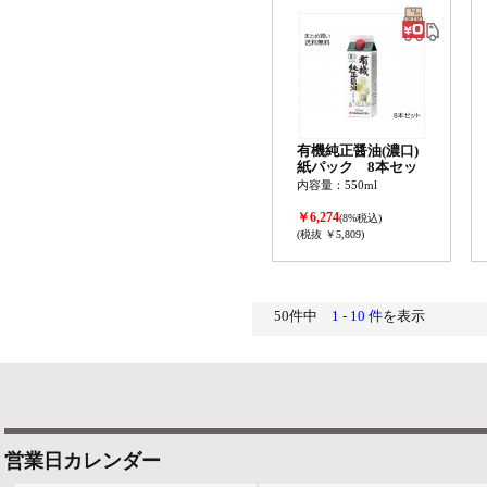
有機純正醤油(濃口)
紙パック 8本セッ
ト
内容量：550ml
￥6,274
(8%税込)
(税抜 ￥5,809)
50件中
1 - 10 件
を表示
営業日カレンダー