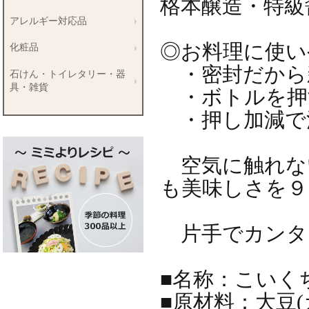
格本醸造・特級
アレルギー対応品
◎お料理に使い
化粧品
・密封だから
石けん・トイレタリー・器
具・雑貨
・ボトルを押
・押し加減で
空気に触れな
も美味しさを９
片手でカンタ
■名称：こいく
■原材料：大豆