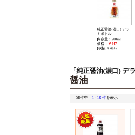
純正醤油(濃口) デラ
ミボトル
内容量：200ml
価格：
￥447
(税抜 ￥414)
「純正醤油(濃口) 
醤油
50件中
1 - 10 件
を表示