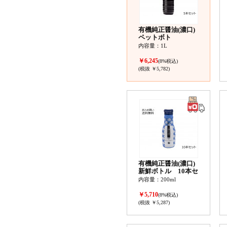
有機純正醤油(濃口)
ペットボト
内容量：1L
￥6,245
(8%税込)
(税抜 ￥5,782)
有機純正醤油(濃口)
新鮮ボトル 10本セ
ット
内容量：200ml
￥5,710
(8%税込)
(税抜 ￥5,287)