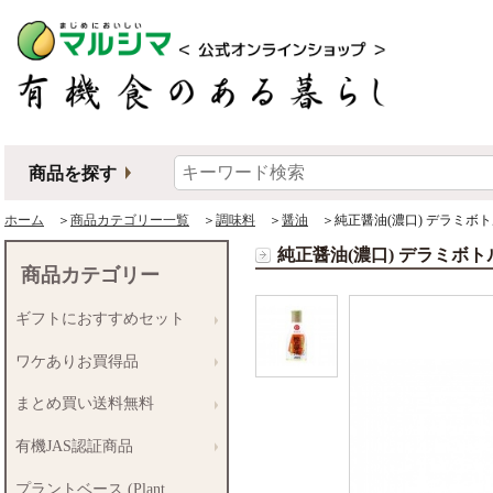
商品を探す
ホーム
＞
商品カテゴリー一覧
＞
調味料
＞
醤油
＞純正醤油(濃口) デラミボト
純正醤油(濃口) デラミボト
商品カテゴリー
ギフトにおすすめセット
ワケありお買得品
まとめ買い送料無料
有機JAS認証商品
プラントベース (Plant