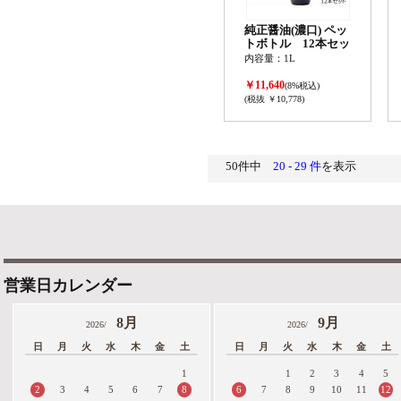
純正醤油(濃口) ペッ
トボトル 12本セッ
ト
内容量：1L
￥11,640
(8%税込)
(税抜 ￥10,778)
50件中
20 - 29 件
を表示
営業日カレンダー
8月
9月
2026/
2026/
日
月
火
水
木
金
土
日
月
火
水
木
金
土
1
1
2
3
4
5
2
8
6
12
3
4
5
6
7
7
8
9
10
11