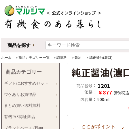
商品を探す
ホーム
＞
商品カテゴリー一覧
＞
調味料
＞
醤油
＞純正醤油(濃口)
純正醤油(濃口
商品カテゴリー
ギフトにおすすめセット
1201
商品番号：
￥877
価格：
(8%税込
ワケありお買得品
内容量：
900ml
まとめ買い送料無料
有機JAS認証商品
プラントベース (Plant