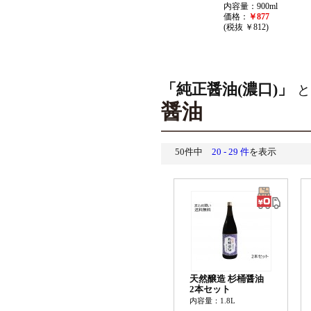
内容量：900ml
価格：
￥877
(税抜 ￥812)
「純正醤油(濃口)」
と
醤油
50件中
20 - 29 件
を表示
天然醸造 杉桶醤油
2本セット
内容量：1.8L