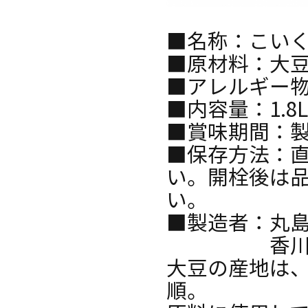
■名称：こい
■原材料：大豆
■アレルギー物
■内容量：1.8L
■賞味期間：製
■保存方法：
い。開栓後は
い。
■製造者：丸
香川県小豆
大豆の産地は、
順。