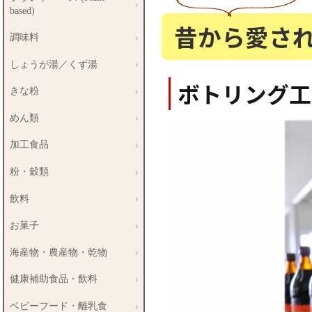
based)
昔から愛さ
調味料
しょうが湯／くず湯
ボトリング工
きな粉
めん類
加工食品
粉・穀類
飲料
お菓子
海産物・農産物・乾物
健康補助食品・飲料
ベビーフード・離乳食