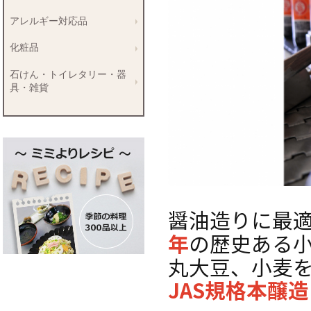
アレルギー対応品
化粧品
石けん・トイレタリー・器
具・雑貨
醤油造りに最
年
の歴史ある
丸大豆、小麦
JAS規格本醸