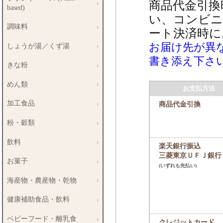
商品代金引換
based)
い、コンビ
調味料
ート決済時に
お届け先が異
しょうが湯／くず湯
書き添え下さ
きな粉
めん類
お支払方法
加工食品
商品代金引換
粉・穀類
飲料
楽天銀行振込
三菱東京ＵＦＪ銀行
お菓子
(いずれも先払い)
海産物・農産物・乾物
健康補助食品・飲料
ベビーフード・離乳食
クレジットカード