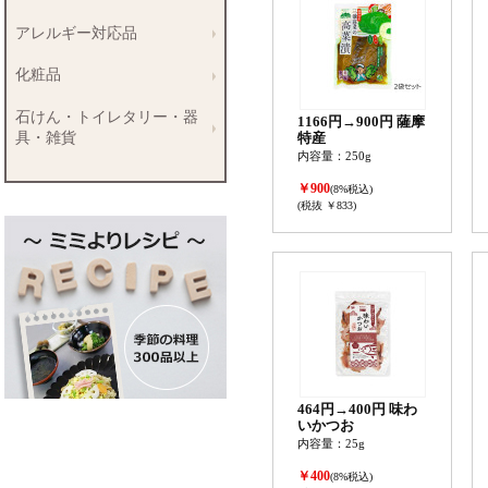
アレルギー対応品
化粧品
石けん・トイレタリー・器
1166円→900円 薩摩
具・雑貨
特産
内容量：250g
￥900
(8%税込)
(税抜 ￥833)
464円→400円 味わ
いかつお
内容量：25g
￥400
(8%税込)