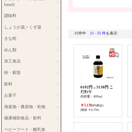
based)
調味料
しょうが湯／くず湯
35件中
21 - 35 件
を表示
きな粉
めん類
加工食品
粉・穀類
飲料
6192円→5130円 こ
だわり
お菓子
内容量：400ml
￥5,130
(8%税込)
海産物・農産物・乾物
(税抜 ￥4,750)
健康補助食品・飲料
ベビーフード・離乳食