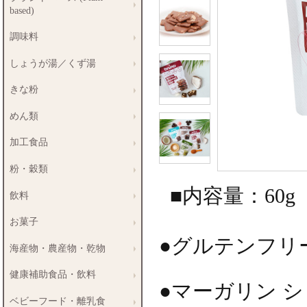
based)
調味料
しょうが湯／くず湯
きな粉
めん類
加工食品
粉・穀類
■内容量：60g
飲料
お菓子
●グルテンフリ
海産物・農産物・乾物
健康補助食品・飲料
●マーガリン 
ベビーフード・離乳食