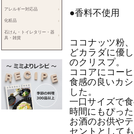
アレルギー対応品
●香料不使用
化粧品
石けん・トイレタリー・器
具・雑貨
ココナッツ粉、
どカラダに優し
のクリスプ。
ココアにコーヒ
食感の良いカシ
した。
一口サイズで食
時間にもぴった
お酒のお供やテ
セントとして