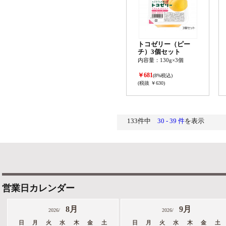
トコゼリー（ピー
チ）3個セット
内容量：130g×3個
￥681
(8%税込)
(税抜 ￥630)
133件中
30 - 39 件
を表示
営業日カレンダー
8月
9月
2026/
2026/
日
月
火
水
木
金
土
日
月
火
水
木
金
土