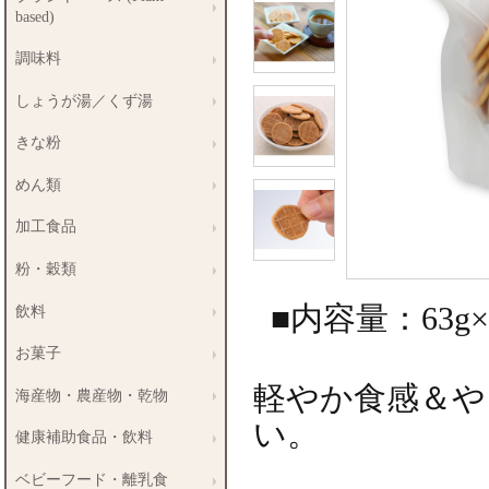
based)
調味料
しょうが湯／くず湯
きな粉
めん類
加工食品
粉・穀類
■内容量：63g×
飲料
お菓子
軽やか食感＆や
海産物・農産物・乾物
い。
健康補助食品・飲料
ベビーフード・離乳食