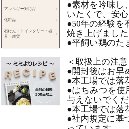
●素材を吟味し
アレルギー対応品
いたくで、安心
化粧品
●50年の経験
焼き上げました
石けん・トイレタリー・器
具・雑貨
●平飼い鶏のた
＜取扱上の注意
●開封後はお早
●本工場では落
●はちみつを使
与えないでくだ
●本工場では落
●社内規定に基
っています。