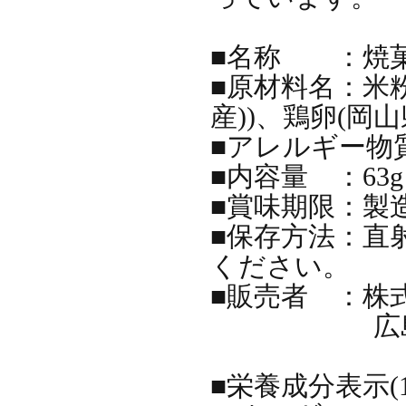
■名称 ：焼
■原材料名：米粉
産))、鶏卵(岡
■アレルギー物質
■内容量 ：63g
■賞味期限：製
■保存方法：直
ください。
■販売者 ：株
広島県尾道
■栄養成分表示(1