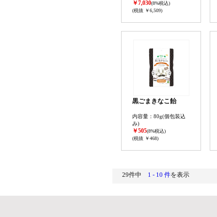
￥7,030
(8%税込)
(税抜 ￥6,509)
黒ごまきなこ飴
内容量：80g(個包装込
み)
￥505
(8%税込)
(税抜 ￥468)
29件中
1 - 10 件
を表示