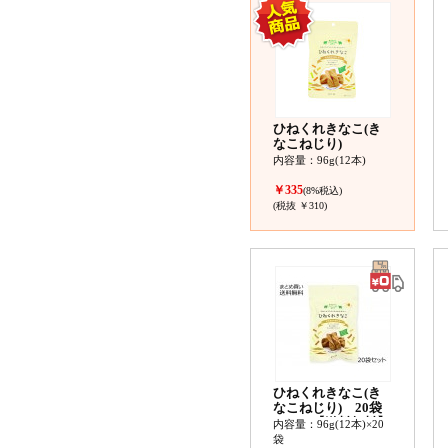
ひねくれきなこ(き
なこねじり)
内容量：96g(12本)
￥335
(8%税込)
(税抜 ￥310)
ひねくれきなこ(き
なこねじり) 20袋
セット【送料無料】
内容量：96g(12本)×20
袋