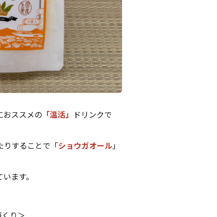
におススメの
「温活」
ドリンクで
たりすることで「
ショウガオール
」
ています。
づくり＞