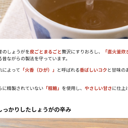
産のしょうがを
皮ごとまるごと
贅沢にすりおろし、
「直火釜炊
る昔ながらの製法を守っています。
れによって
「火香（ひが）」
と呼ばれる
香ばしいコク
と甘味の
。
らに精製されていない
「粗糖」
を使用し、
やさしい甘さ
に仕上
しっかりしたしょうがの辛み