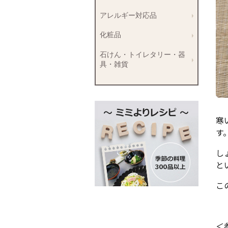
アレルギー対応品
化粧品
石けん・トイレタリー・器
具・雑貨
寒
す
し
と
こ
＜