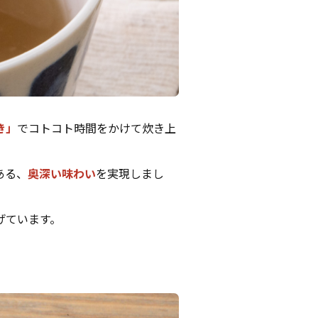
き」
でコトコト時間をかけて炊き上
ある、
奥深い味わい
を実現しまし
げています。