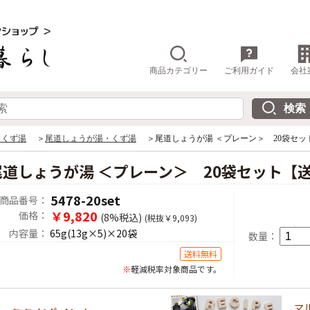
商品カテゴリー
ご利用ガイド
会社
／くず湯
＞
尾道しょうが湯・くず湯
＞尾道しょうが湯 ＜プレーン＞ 20袋セッ
尾道しょうが湯 ＜プレーン＞ 20袋セット【
5478-20set
商品番号：
￥9,820
価格：
(8%税込)
(税抜￥9,093)
内容量：
65g(13g×5)×20袋
数量：
送料無料
※
軽減税率対象商品です。
マ