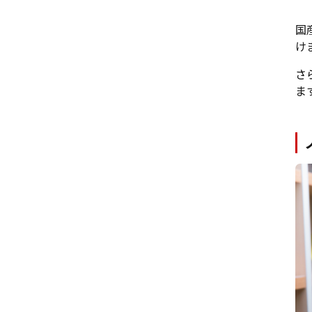
国
け
さ
ま