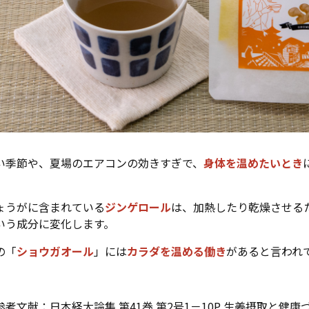
い季節や、夏場のエアコンの効きすぎで、
身体を温めたいとき
。
ょうがに含まれている
ジンゲロール
は、加熱したり乾燥させる
いう成分に変化します。
の「
ショウガオール
」には
カラダを温める働き
があると言われ
参考文献：日本経大論集 第41巻 第2号1－10P 生姜摂取と健康