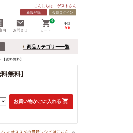
こんにちは、
ゲスト
さん
新規登録
会員ログイン
0
小計
￥0
案内
お問合せ
カート
商品カテゴリー一覧
ト【送料無料】
送料無料】
お買い物かごに入れる
ルシマ オススメの最新レシピはこちら