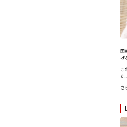
国
げ
こ
た
さ