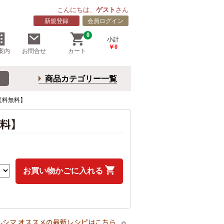
こんにちは、
ゲスト
さん
新規登録
会員ログイン
0
小計
￥0
案内
お問合せ
カート
商品カテゴリー一覧
送料無料】
無料】
お買い物かごに入れる
ルシマ オススメの最新レシピはこちら