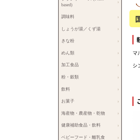
based)
調味料
しょうが湯／くず湯
きな粉
マ
めん類
シ
加工食品
粉・穀類
飲料
お菓子
海産物・農産物・乾物
健康補助食品・飲料
ベビーフード・離乳食