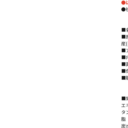
●
●
■
■
産
■
■
■
■
■
広
■
エネ
タ
脂
炭