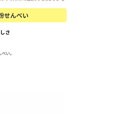
粉せんべい
いしさ
んべい。