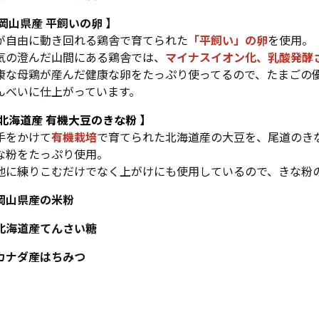
 岡山県産 平飼いの卵 】
が自由に動き回れる鶏舎で育てられた
「平飼い」の卵
を使用。
気の澄んだ山間にある鶏舎では、
マイナスイオン化、乳酸発酵
康な母鶏が産んだ健康な卵をたっぷり使ってるので、たまごの
んべいに仕上がっています。
 北海道産 有機大豆のきな粉 】
手をかけて
有機栽培
で育てられた北海道産の大豆を、尾道のき
な粉をたっぷり使用。
地に練りこむだけでなく上がけにも使用しているので、きな粉
岡山県産の米粉
北海道産てんさい糖
カナダ産はちみつ