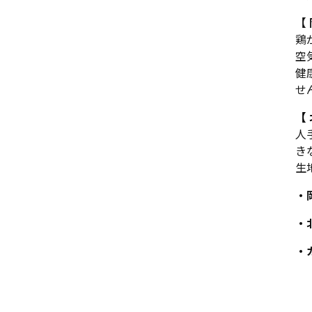
【
鶏
空
健
せ
【
人
き
生
・
・
・