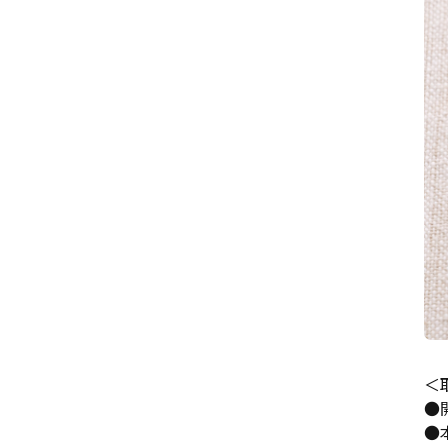
＜
●
●