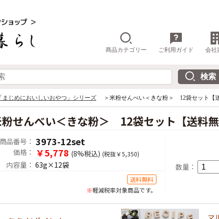
商品カテゴリー
ご利用ガイド
会社
「まじめにおいしいおやつ」シリーズ
＞米粉せんべい＜きな粉＞ 12袋セット【
米粉せんべい＜きな粉＞ 12袋セット【送料
3973-12set
商品番号：
￥5,778
価格：
(8%税込)
(税抜￥5,350)
内容量：
63g×12袋
数量：
送料無料
※
軽減税率対象商品です。
マ