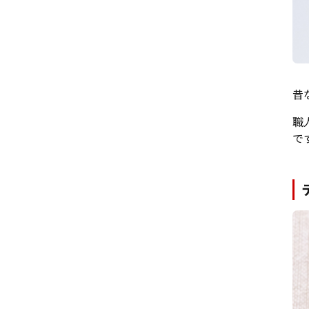
昔
職
で