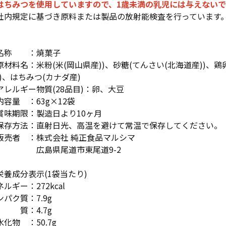
はちみつを使用していますので、1歳未満の乳児には与えない
社内規定に基づき原料または製品の放射能検査を行っています
名称 ：焼菓子
原材料名：米粉(米(岡山県産))、砂糖(てんさい(北海道産))、鶏
))、はちみつ(カナダ産)
アレルギー物質(28品目)：卵、大豆
内容量 ：63g×12袋
賞味期限：製造日より10ヶ月
保存方法：直射日光、高温を避けて常温で保存してください。
販売者 ：株式会社 純正食品マルシマ
島県尾道市東尾道9-2
栄養成分表示(1袋当たり)
ルギー：272kcal
ンパク質：7.9g
 質：4.7g
水化物 ：50.7g