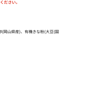
でください。
。
卵(岡山県産)、有機きな粉(大豆(国