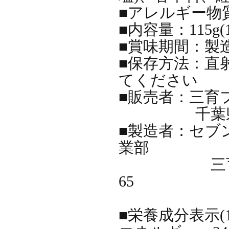
■アレルギー物
■内容量：115
■賞味期間：
■保存方法：直
てくださ
■販売者：三
千葉県袖ケ
■製造者：セブ
業部
三育フーズ 
65
■栄養成分表示