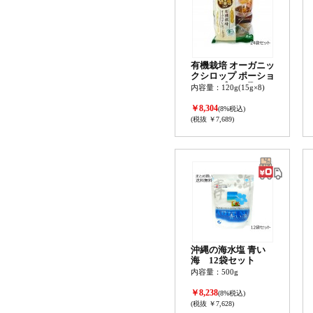
有機栽培 オーガニッ
クシロップ ポーショ
ンタイプ 24袋セッ
内容量：120g(15g×8)
ト
￥8,304
(8%税込)
(税抜 ￥7,689)
沖縄の海水塩 青い
海 12袋セット
内容量：500g
￥8,238
(8%税込)
(税抜 ￥7,628)