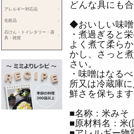
どんな具にも合
アレルギー対応品
化粧品
◆おいしい味噌
・煮過ぎると栄
石けん・トイレタリー・器
具・雑貨
よく煮て柔らか
かし、さっと煮
さい。
・味噌はなるべ
所又は冷蔵庫に
鮮さを保ちます
■名称：米みそ
■原材料名：米(
■アレルギー物質