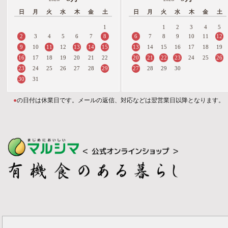
日
月
火
水
木
金
土
日
月
火
水
木
金
土
1
1
2
3
4
5
2
8
6
12
3
4
5
6
7
7
8
9
10
11
9
11
13
14
15
13
10
12
14
15
16
17
18
19
16
20
21
22
23
26
17
18
19
20
21
22
24
25
23
29
27
24
25
26
27
28
28
29
30
30
31
●
の日付は休業日です。メールの返信、対応などは翌営業日以降となります。