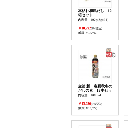
本枯れ和風だし 12
箱セット
内容量：192g(8g×24)
￥18,792
(8%税込)
(税抜 ￥17,400)
金笛 新・春夏秋冬の
だしの素 12本セッ
ト
内容量：1000ml
￥15,036
(8%税込)
(税抜 ￥13,922)