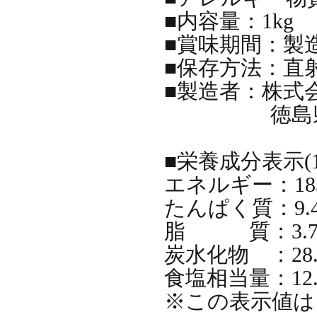
■内容量：1kg
■賞味期間：製
■保存方法：直
■製造者：株式
徳島県小松
■栄養成分表示(1
エネルギー：183k
たんぱく質：9.4
脂 質：3.7
炭水化物 ：28.
食塩相当量：12.
※この表示値は