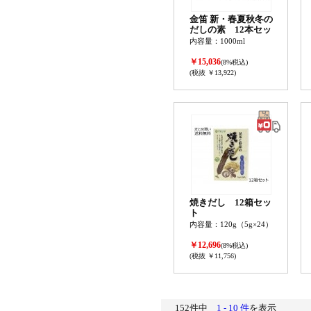
金笛 新・春夏秋冬の
だしの素 12本セッ
ト
内容量：1000ml
￥15,036
(8%税込)
(税抜 ￥13,922)
焼きだし 12箱セッ
ト
内容量：120g（5g×24）
￥12,696
(8%税込)
(税抜 ￥11,756)
152件中
1 - 10 件
を表示