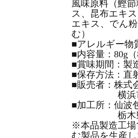
風味原料（鰹節
ス、昆布エキス
エキス、でん粉
む）
■アレルギー物質
■内容量：80g（
■賞味期間：製
■保存方法：直
■販売者：株式
横浜市神奈川
■加工所：仙波
栃木県真岡市
※本品製造工場
む製品を生産し