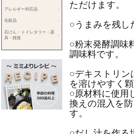
ただけます。
アレルギー対応品
化粧品
○うまみを残し
石けん・トイレタリー・器
具・雑貨
○粉末発酵調味
調味料です。
○デキストリン
を溶けやすく顆
○原材料に使用
換えの混入を防
す。
○だし汁を作る