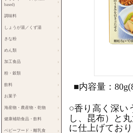
based)
調味料
しょうが湯／くず湯
きな粉
めん類
加工食品
粉・穀類
■内容量：80g(8
飲料
お菓子
○香り高く深い
海産物・農産物・乾物
し、昆布）と丸
健康補助食品・飲料
に仕上げており
ベビーフード・離乳食