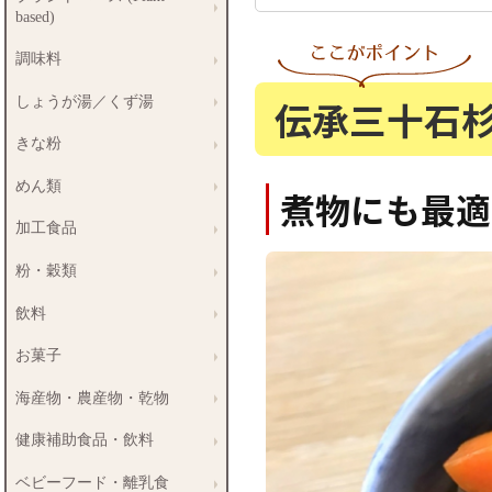
based)
調味料
伝承三十石
しょうが湯／くず湯
きな粉
めん類
煮物にも最適
加工食品
粉・穀類
飲料
お菓子
海産物・農産物・乾物
健康補助食品・飲料
ベビーフード・離乳食