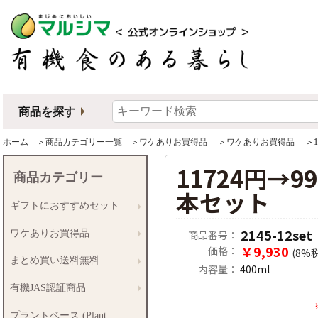
商品を探す
ホーム
＞
商品カテゴリー一覧
＞
ワケありお買得品
＞
ワケありお買得品
＞11
11724円→9
商品カテゴリー
本セット
ギフトにおすすめセット
2145-12set
商品番号：
ワケありお買得品
￥9,930
価格：
(8%
まとめ買い送料無料
内容量：
400ml
有機JAS認証商品
プラントベース (Plant