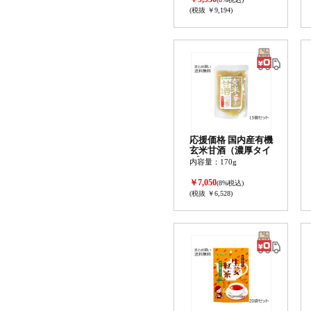
(税抜 ￥9,194)
応援価格 国内産有機
玄米甘酒（濃厚タイ
プ） 15個セット
内容量：170g
￥7,050
(8%税込)
(税抜 ￥6,528)