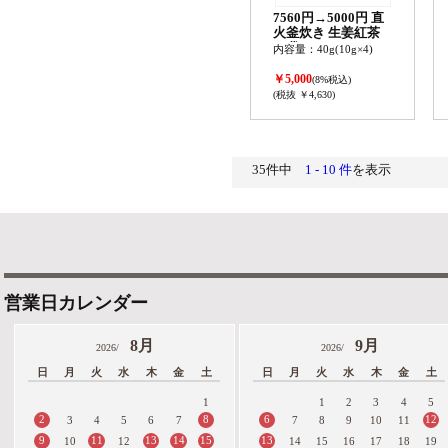
7560円→5000円 直
火釜炊き 生姜紅茶
20袋セット(1ケース)
内容量：40g(10g×4)
賞味期限:2027年2月
27日
￥5,000
(8%税込)
(税抜 ￥4,630)
35件中
1 - 10 件
を表示
営業日カレンダー
8月
9月
2026/
2026/
日
月
火
水
木
金
土
日
月
火
水
木
金
土
1
1
2
3
4
5
2
8
6
12
3
4
5
6
7
7
8
9
10
11
9
11
13
14
15
13
10
12
14
15
16
17
18
19