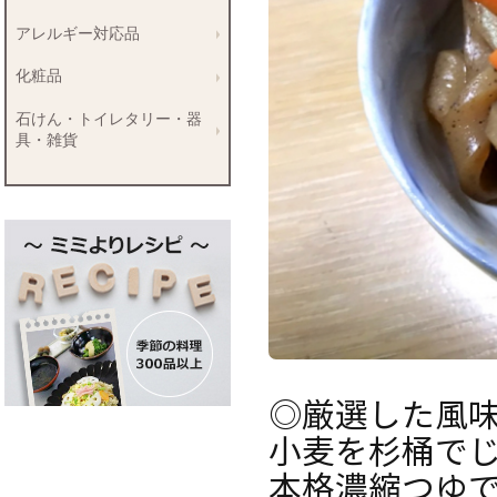
アレルギー対応品
化粧品
石けん・トイレタリー・器
具・雑貨
◎厳選した風
小麦を杉桶で
本格濃縮つゆ