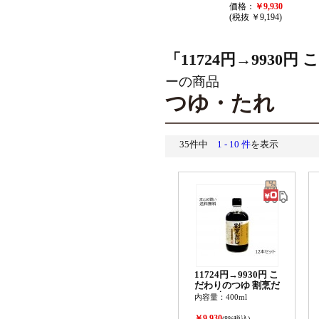
価格：
￥9,930
(税抜 ￥9,194)
「11724円→9930
ーの商品
つゆ・たれ
35件中
1 - 10 件
を表示
11724円→9930円 こ
だわりのつゆ 割烹だ
し 12本セット
内容量：400ml
￥9,930
(8%税込)