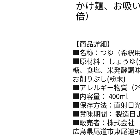
かけ麺、お吸
倍）
【商品詳細】
■名称：つゆ（希釈
■原材料： しょうゆ
糖、食塩、米発酵調
お削りぶし(粉末)
■アレルギー物質（2
■内容量： 400ml
■保存方法：直射日
■賞味期間： 製造日
■販売者：株式
広島県尾道市東尾道9