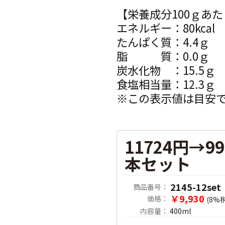
【栄養成分100ｇあ
エネルギー：80kcal
たんぱく質：4.4ｇ
脂 質：0.0ｇ
炭水化物 ：15.5ｇ
食塩相当量：12.3ｇ
※この表示値は目安
11724円→9
本セット
2145-12set
商品番号：
￥9,930
価格：
(8%
内容量：
400ml