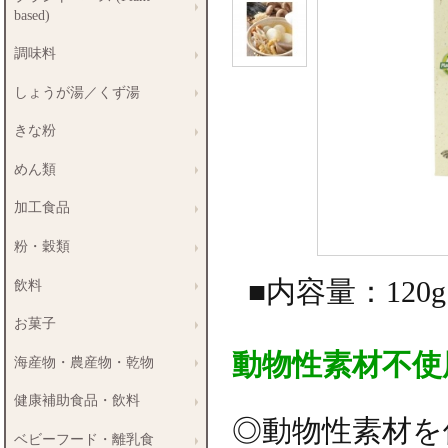
based)
調味料
しょうが湯／くず湯
きな粉
めん類
加工食品
粉・穀類
■内容量：120g
飲料
お菓子
動物性素材不使
海産物・農産物・乾物
健康補助食品・飲料
◎動物性素材を
ベビーフード・離乳食