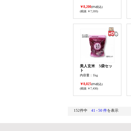
￥8,200
(8%税込)
(税抜 ￥7,593)
美人玄米 5袋セッ
ト
内容量：1kg
￥8,025
(8%税込)
(税抜 ￥7,430)
152件中
41 - 50 件
を表示