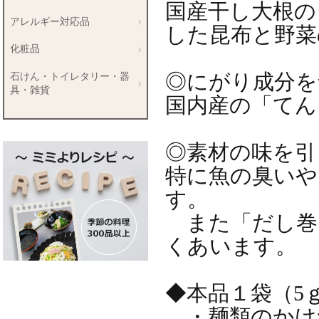
国産干し大根の
アレルギー対応品
した昆布と野
化粧品
◎にがり成分を
石けん・トイレタリー・器
具・雑貨
国内産の「て
◎素材の味を引
特に魚の臭いや
す。
また「だし巻
くあいま
◆本品１袋（
・麺類のかけ