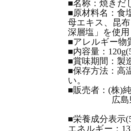
■名称：焼
■原材料名：食
母エキス、昆布
深層塩」を
■アレルギー物
■内容量：120
■賞味期間：
■保存方法：高
い。
■販売者：(
広島県尾
■栄養成分表示
エネルギー：1