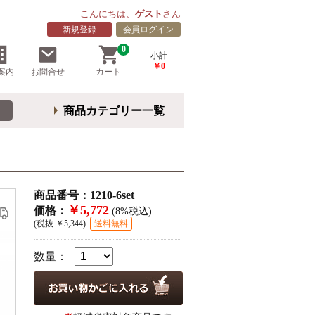
こんにちは、
ゲスト
さん
新規登録
会員ログイン
0
小計
￥0
案内
お問合せ
カート
商品カテゴリー一覧
商品番号：1210-6set
￥5,772
価格：
(8%税込)
(税抜 ￥5,344)
送料無料
数量：