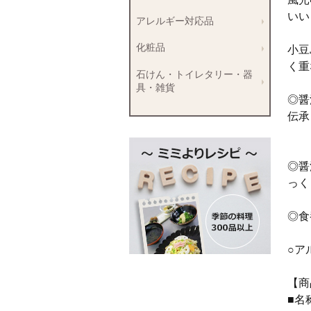
いい
アレルギー対応品
化粧品
小豆
く重
石けん・トイレタリー・器
具・雑貨
◎醤
伝承
◎醤
っく
◎食
○ア
【商
■名