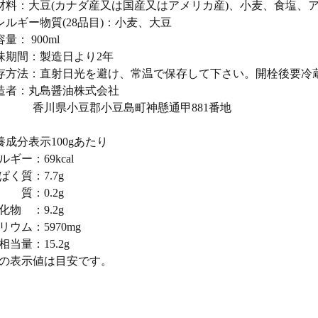
材料：大豆(カナダ産又は国産又はアメリカ産)、小麦、食塩、
レルギー物質(28品目)：小麦、大豆
量： 900ml
味期間：製造日より2年
存方法：直射日光を避け、常温で保存して下さい。開栓後要冷
造者：丸島醤油株式会社
川県小豆郡小豆島町神懸通甲881番地
養成分表示100gあたり
ルギー：69kcal
ぱく質：7.7g
質：0.2g
化物 ：9.2g
リウム：5970mg
相当量：15.2g
の表示値は目安です。