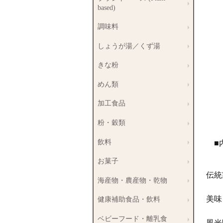
based)
調味料
しょうが湯／くず湯
きな粉
めん類
加工食品
粉・穀類
飲料
■
お菓子
伝統
海産物・農産物・乾物
美味
健康補助食品・飲料
ベビーフード・離乳食
風光