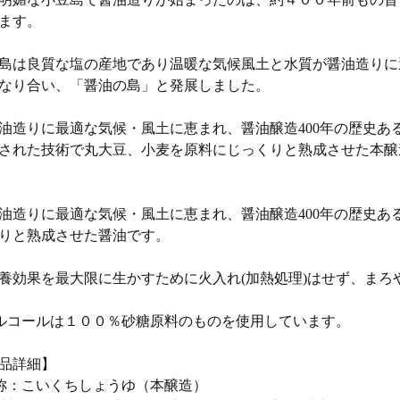
ます。
島は良質な塩の産地であり温暖な気候風土と水質が醤油造りに
なり合い、「醤油の島」と発展しました。
油造りに最適な気候・風土に恵まれ、醤油醸造400年の歴史
された技術で丸大豆、小麦を原料にじっくりと熟成させた本醸
油造りに最適な気候・風土に恵まれ、醤油醸造400年の歴史あ
りと熟成させた醤油です。
養効果を最大限に生かすために火入れ(加熱処理)はせず、まろ
ルコールは１００％砂糖原料のものを使用しています。
品詳細】
称：こいくちしょうゆ（本醸造）