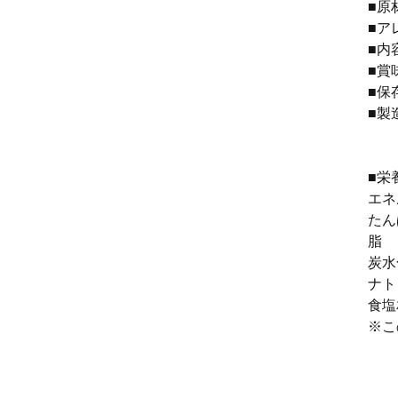
■原
■ア
■内容
■賞
■保
■製
香
■栄
エネ
たん
脂 
炭水
ナト
食塩
※こ