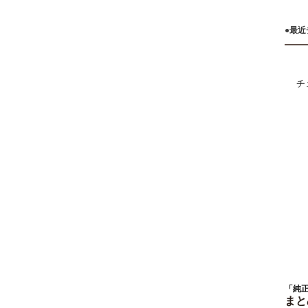
●最
チ
「純正
まと