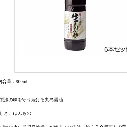
内容量：900ml
製法の味を守り続ける丸島醤油
しさ、ほんもの
明媚な小豆島で醤油造りが始まったのは、約４００年前もの昔