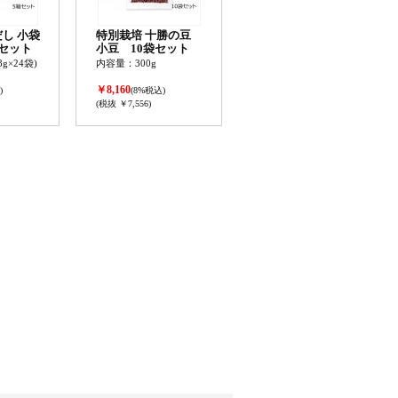
し 小袋
特別栽培 十勝の豆
セット
小豆 10袋セット
g×24袋)
内容量：300g
￥8,160
)
(8%税込)
(税抜 ￥7,556)