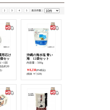
2
3
4
5
表示件数：
濯用石け
沖縄の海水塩 青い
5個セッ
海 12袋セット
l <1回
内容量：500g
場合約30
￥8,238
込)
(8%税込)
(税抜 ￥7,628)