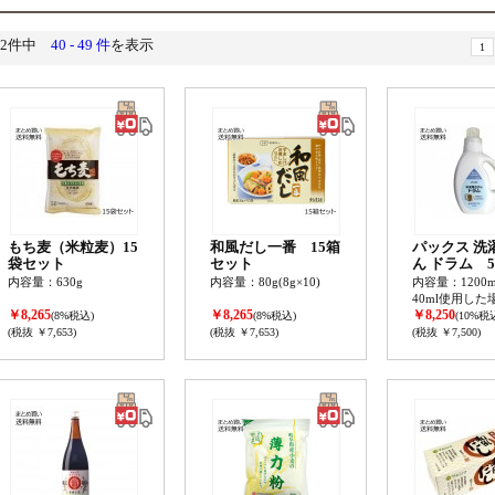
52件中
40 - 49 件
を表示
1
もち麦（米粒麦）15
和風だし一番 15箱
パックス 洗
袋セット
セット
ん ドラム 
ト
内容量：630g
内容量：80g(8g×10)
内容量：1200m
40ml使用した
￥8,265
￥8,265
￥8,250
回分>
(8%税込)
(8%税込)
(10%税
(税抜 ￥7,653)
(税抜 ￥7,653)
(税抜 ￥7,500)