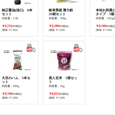
純正醤油(淡口) 6本
岐阜県産 薄力粉
本枯れ和風だ
セット
20袋セット
タイプ 5箱
内容量：1.8L
内容量：500g
内容量：192g(8
￥8,232
￥8,200
￥8,160
(8%税込)
(8%税込)
(8%税込
(税抜 ￥7,622)
(税抜 ￥7,593)
(税抜 ￥7,556)
大豆のハム 5本セ
美人玄米 5袋セッ
ット
ト
内容量：400g
内容量：1kg
￥8,100
￥8,025
(8%税込)
(8%税込)
(税抜 ￥7,500)
(税抜 ￥7,430)