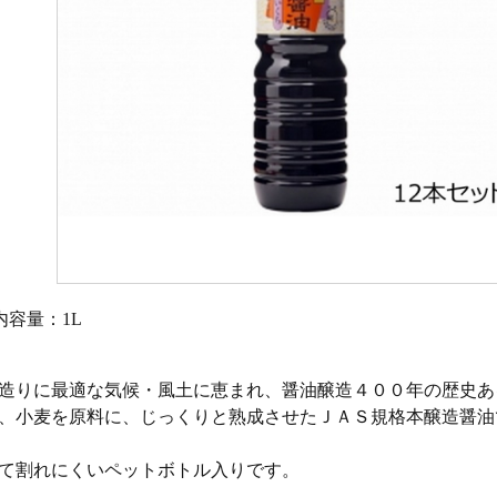
内容量：1L
造りに最適な気候・風土に恵まれ、醤油醸造４００年の歴史あ
、小麦を原料に、じっくりと熟成させたＪＡＳ規格本醸造醤油
て割れにくいペットボトル入りです。