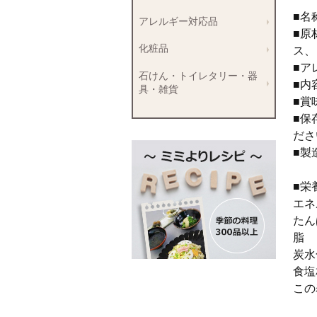
■名
アレルギー対応品
■原
化粧品
ス、
■ア
石けん・トイレタリー・器
■内
具・雑貨
■賞
■保
ださ
■製
香
■栄
エネ
たん
脂 
炭水
食塩
この