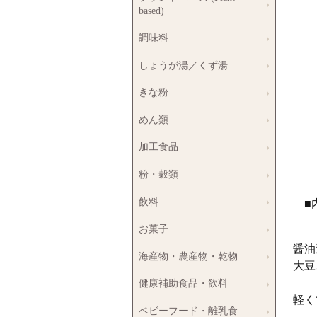
based)
調味料
しょうが湯／くず湯
きな粉
めん類
加工食品
粉・穀類
飲料
■
お菓子
醤油
海産物・農産物・乾物
大豆
健康補助食品・飲料
軽く
ベビーフード・離乳食