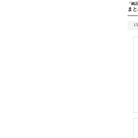
「純正
まと
1