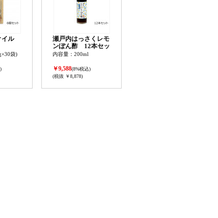
オイル
瀬戸内はっさくレモ
ンぽん酢 12本セッ
ト
×30袋)
内容量：200ml
￥9,588
)
(8%税込)
(税抜 ￥8,878)