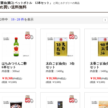
醤油(濃口) ペットボトル 12本セット」
と同じカテゴリーの商品
め買い送料無料
52件中
19 - 28 件
を表示
1
はちみつりんご酢
太白ごま油(缶) 3缶
太香ごま油(
6本セット
セット
セット
内容量：300ml
内容量：1400g
内容量：1400g
￥10,368
￥10,368
￥10,368
(8%税込)
(8%税込)
(8%税
(税抜 ￥9,600)
(税抜 ￥9,600)
(税抜 ￥9,600)