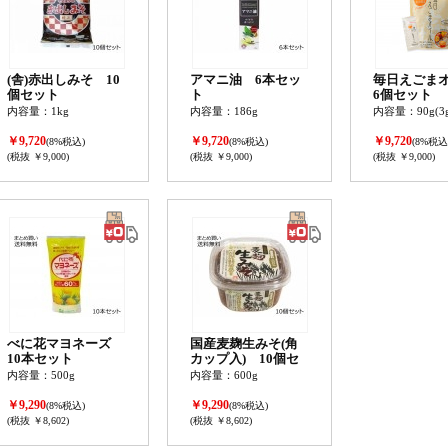
(舎)赤出しみそ 10
アマニ油 6本セッ
毎日えごま
個セット
ト
6個セット
内容量：1kg
内容量：186g
内容量：90g(3g
￥9,720
￥9,720
￥9,720
(8%税込)
(8%税込)
(8%税込
(税抜 ￥9,000)
(税抜 ￥9,000)
(税抜 ￥9,000)
べに花マヨネーズ
国産麦麹生みそ(角
10本セット
カップ入) 10個セ
ット
内容量：500g
内容量：600g
￥9,290
￥9,290
(8%税込)
(8%税込)
(税抜 ￥8,602)
(税抜 ￥8,602)