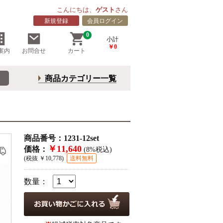
こんにちは、
ゲスト
さん
新規登録
会員ログイン
0
小計
￥0
案内
お問合せ
カート
商品カテゴリー一覧
商品番号：1231-12set
￥11,640
価格：
(8%税込)
(税抜 ￥10,778)
送料無料
数量：