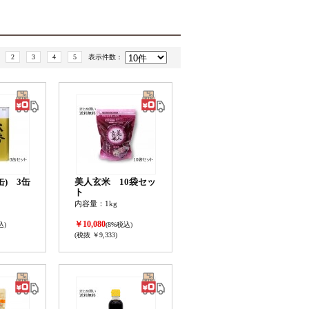
2
3
4
5
表示件数：
缶) 3缶
美人玄米 10袋セッ
ト
内容量：1kg
￥10,080
込)
(8%税込)
(税抜 ￥9,333)