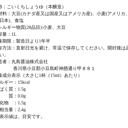
称：こいくちしょうゆ（本醸造）
材料：大豆(カナダ産又は国産又はアメリカ産)、小麦(アメリ
日本)、食塩
レルギー物質(28品目):小麦、大豆
容量：1L
味期限：製造日より1年半
存方法：直射日光を避け、常温で保存してください。開封後は
い。
造者：丸島醤油株式会社
川県小豆郡小豆島町神懸通り甲８８１
養成分表示（大さじ1杯（15ml）あたり）
ルギー：15kcal
ぱく質：1.5g
質：0.0g
化物 ：1.5g
相当量：2.4g
表示値は、目安です。