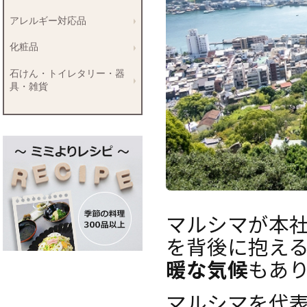
アレルギー対応品
化粧品
石けん・トイレタリー・器
具・雑貨
マルシマが本
を背後に抱え
暖な気候
もあ
マルシマを代