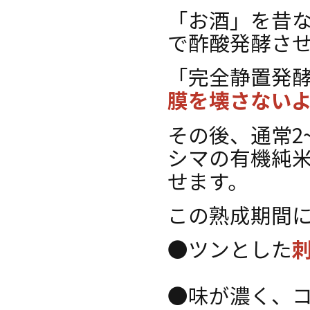
「お酒」を昔
で酢酸発酵さ
「完全静置発酵
膜を壊さない
その後、通常2
シマの有機純
せます。
この熟成期間
●ツンとした
●味が濃く、