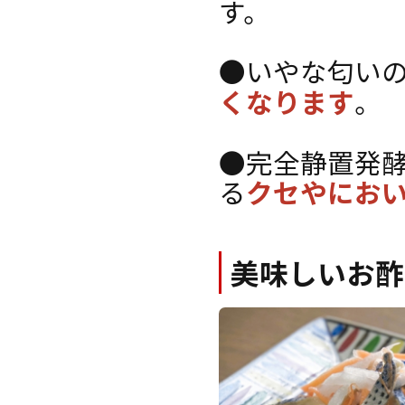
す。
●いやな匂い
くなります
。
●完全静置発
る
クセやにお
美味しいお酢