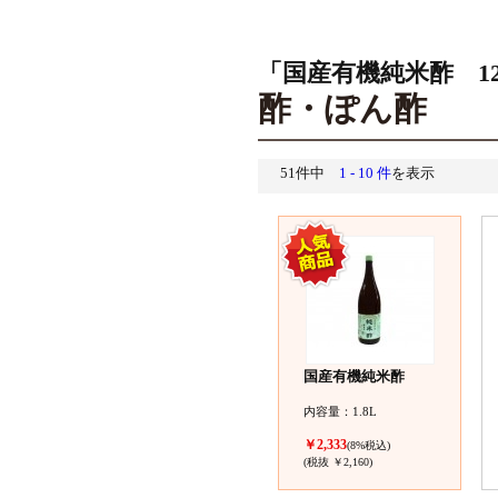
「国産有機純米酢 1
酢・ぽん酢
51件中
1 - 10 件
を表示
国産有機純米酢
内容量：1.8L
￥2,333
(8%税込)
(税抜 ￥2,160)