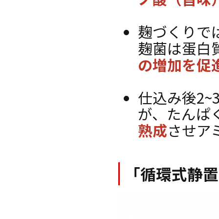
麹づくりで
麹菌は蛋白
の増加を促
仕込み後2
が、たんぱ
熟成
させア
「循環式静置