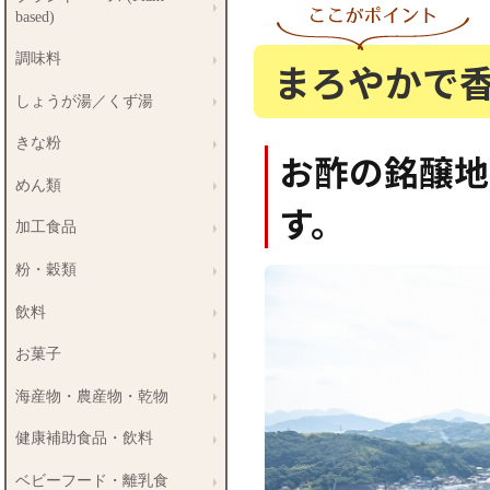
based)
調味料
まろやかで
しょうが湯／くず湯
きな粉
お酢の銘醸地
めん類
す。
加工食品
粉・穀類
飲料
お菓子
海産物・農産物・乾物
健康補助食品・飲料
ベビーフード・離乳食