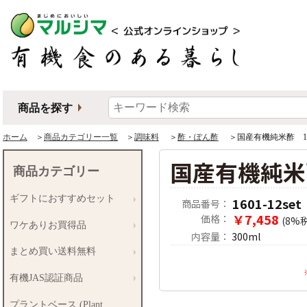
商品を探す
ホーム
＞
商品カテゴリー一覧
＞
調味料
＞
酢・ぽん酢
＞国産有機純米酢 1
国産有機純米
商品カテゴリー
ギフトにおすすめセット
1601-12set
商品番号：
￥7,458
価格：
(8%
ワケありお買得品
内容量：
300ml
まとめ買い送料無料
有機JAS認証商品
プラントベース (Plant