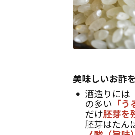
美味しいお酢
酒造りには
の多い
「う
だけ
胚芽を
胚芽はたん
ノ酸（旨味