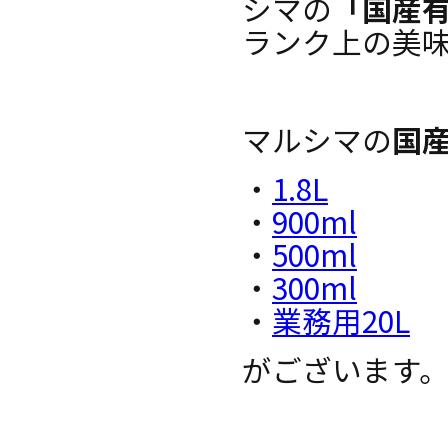
シマの
「国産
ランク上の美
マルシマの
国
・
1.8L
・
900ml
・
500ml
・
300ml
・
業務用20L
がございます