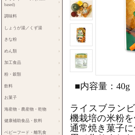
based)
調味料
しょうが湯／くず湯
きな粉
めん類
加工食品
粉・穀類
■内容量：40g
飲料
お菓子
ライスブランビ
海産物・農産物・乾物
機栽培の米粉を
健康補助食品・飲料
通常焼き菓子に
ベビーフード・離乳食