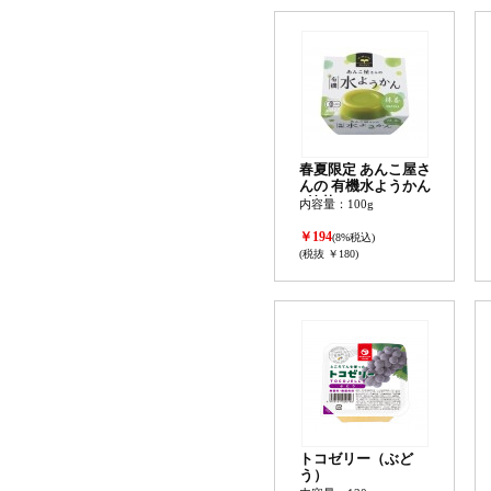
春夏限定 あんこ屋さ
んの 有機水ようかん
<抹茶>
内容量：100g
￥194
(8%税込)
(税抜 ￥180)
トコゼリー（ぶど
う）