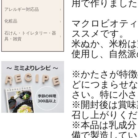
用で作りました
アレルギー対応品
マクロビオティ
化粧品
ススメです。
石けん・トイレタリー・器
具・雑貨
米ぬか、米粉は
使用し、自然派
※かたさが特徴
どにつまらせな
さい。特に小さ
※開封後は賞味
召し上がりくだ
※本品は乳成分
備で製造してい