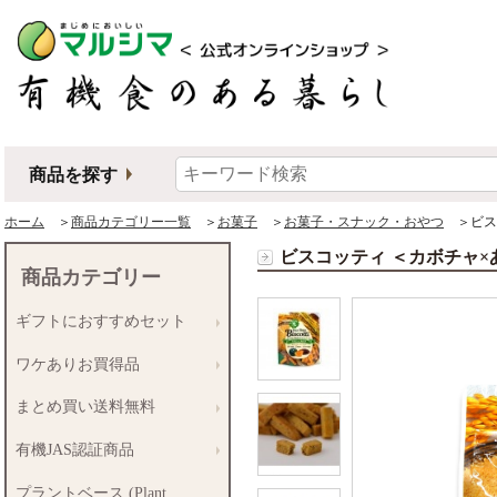
商品を探す
ホーム
＞
商品カテゴリー一覧
＞
お菓子
＞
お菓子・スナック・おやつ
＞ビスコ
ビスコッティ ＜カボチャ×
商品カテゴリー
ギフトにおすすめセット
ワケありお買得品
まとめ買い送料無料
有機JAS認証商品
プラントベース (Plant