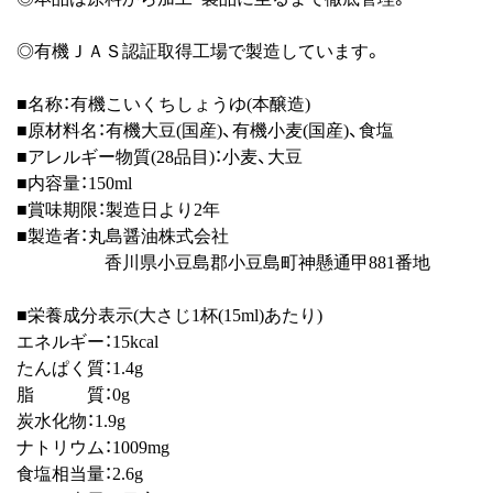
◎有機ＪＡＳ認証取得工場で製造しています。
■名称：有機こいくちしょうゆ(本醸造)
■原材料名：有機大豆(国産)、有機小麦(国産)、食塩
■アレルギー物質(28品目)：小麦、大豆
■内容量：150ml
■賞味期限：製造日より2年
■製造者：丸島醤油株式会社
香川県小豆島郡小豆島町神懸通甲881番地
■栄養成分表示(大さじ1杯(15ml)あたり)
エネルギー：15kcal
たんぱく質：1.4g
脂 質：0g
炭水化物：1.9g
ナトリウム：1009mg
食塩相当量：2.6g