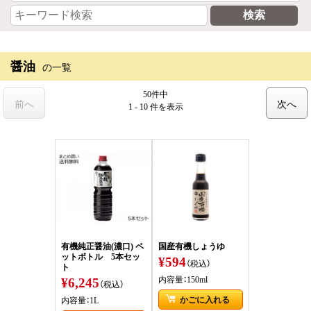
醤油
の一覧
50件中
前へ
次へ
1 - 10 件
を表示
有機純正醤油(濃口) ペ
国産有機しょうゆ
ットボトル 5本セッ
¥594
（税込）
ト
¥6,245
内容量：150ml
（税込）
かごに入れる
内容量：1L