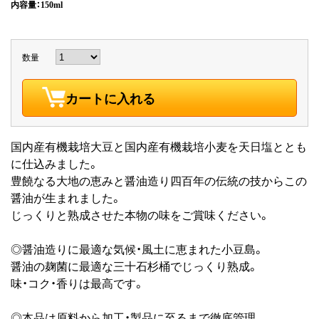
内容量：150ml
数量
カートに入れる
国内産有機栽培大豆と国内産有機栽培小麦を天日塩ととも
に仕込みました。
豊饒なる大地の恵みと醤油造り四百年の伝統の技からこの
醤油が生まれました。
じっくりと熟成させた本物の味をご賞味ください。
◎醤油造りに最適な気候・風土に恵まれた小豆島。
醤油の麹菌に最適な三十石杉桶でじっくり熟成。
味・コク・香りは最高です。
◎本品は原料から加工・製品に至るまで徹底管理。