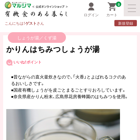
0
ログイン
カート
こんにちは！
ゲスト
さん
新規登録
しょうが湯／くず湯
かりんはちみつしょうが湯
いいね！ポイント
●昔ながらの直火釜炊きなので、「火香」とよばれるコクのあ
るおいしさです。
●国産有機しょうがを皮ごとまるごとすりおろしています。
●奈良県産かりん粉末、広島県花房養蜂園のはちみつを使用。