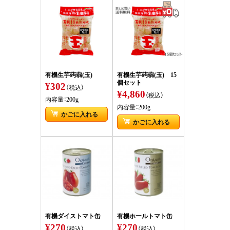
有機生芋蒟蒻(玉)
有機生芋蒟蒻(玉) 15
個セット
¥302
（税込）
¥4,860
（税込）
内容量：200g
内容量：200g
かごに入れる
かごに入れる
有機ダイストマト缶
有機ホールトマト缶
¥270
¥270
（税込）
（税込）