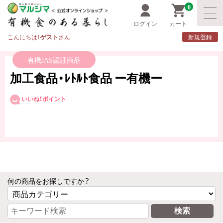
0
ログイン
カート
こんにちは！
ゲスト
さん
新規登録
有機JAS認証商品
加工食品・ﾚﾄﾙﾄ食品 ー有機ー
いいね！ポイント
何の商品をお探しですか？