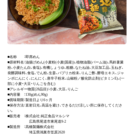
■名称 ：即席めん
■原材料名：油揚げめん(小麦粉(小麦(国産))、植物油脂(パーム油)、馬鈴薯澱
粉、小麦たん白、食塩)、有機しょうゆ、粗糖、なたね油、大豆加工品、玉ねぎ、
発酵調味料、食塩、でん粉、生姜、パプリカ粉末、りんご酢、酵母エキス、ジャ
ンボにんにく、にんにく、唐辛子粉末、山椒粉／酸化防止剤(ビタミンE)、(一
部に小麦・大豆・りんごを含む)
■アレルギー物質(28品目)：小麦、大豆、りんご
■内容量 ：130g(めん90g)
■賞味期限：製造日より6ヶ月
■保存方法：直射日光、高温を避け、できるだけ涼しい所に保存してくださ
い。
■販売者 ：株式会社 純正食品マルシマ
広島県尾道市東尾道9-2
■製造所 ：高橋製麺株式会社
埼玉県鴻巣市笠原2620