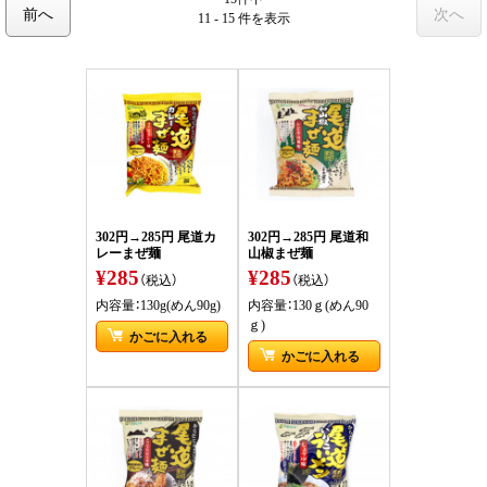
前へ
次へ
11 - 15 件
を表示
302円→285円 尾道カ
302円→285円 尾道和
レーまぜ麺
山椒まぜ麺
¥285
¥285
（税込）
（税込）
内容量：130g(めん90g)
内容量：130ｇ(めん90
ｇ)
かごに入れる
かごに入れる