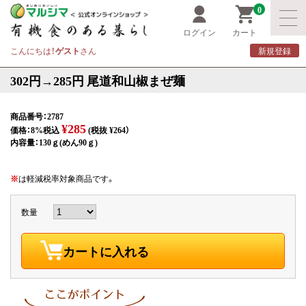
0
ログイン
カート
こんにちは！
ゲスト
さん
新規登録
302円→285円 尾道和山椒まぜ麺
商品番号：2787
¥285
価格：8%税込
(税抜 ¥264）
内容量：130ｇ(めん90ｇ)
※
は軽減税率対象商品です。
数量
カートに入れる