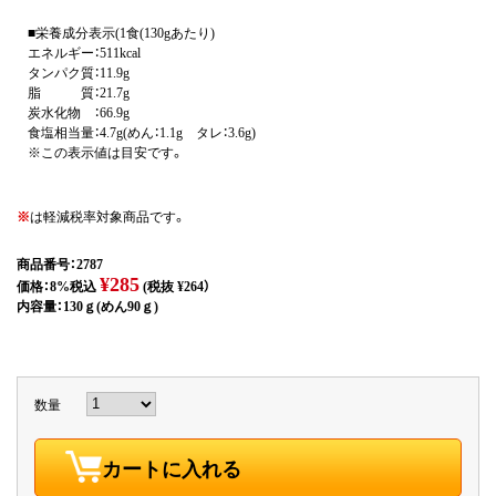
■栄養成分表示(1食(130gあたり)
エネルギー：511kcal
タンパク質：11.9g
脂 質：21.7g
炭水化物 ：66.9g
食塩相当量：4.7g(めん：1.1g タレ：3.6g)
※この表示値は目安です。
※
は軽減税率対象商品です。
商品番号：2787
¥285
価格：8%税込
(税抜 ¥264）
内容量：130ｇ(めん90ｇ)
数量
カートに入れる