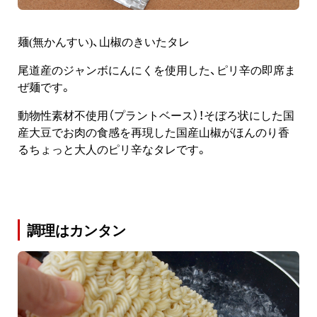
麺(無かんすい)、山椒のきいたタレ
尾道産のジャンボにんにくを使用した、ピリ辛の即席ま
ぜ麺です。
動物性素材不使用（プラントベース）！そぼろ状にした国
産大豆でお肉の食感を再現した国産山椒がほんのり香
るちょっと大人のピリ辛なタレです。
調理はカンタン