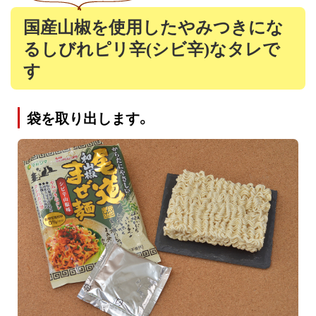
国産山椒を使用したやみつきにな
るしびれピリ辛(シビ辛)なタレで
す
袋を取り出します。