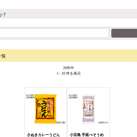
か？
一覧
26件中
1 - 10 件
を表示
さぬきカレーうどん
小豆島 手延べそうめ