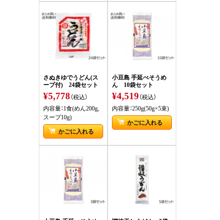
さぬきゆでうどん(ス
小豆島 手延べそうめ
ープ付) 24袋セット
ん 10袋セット
¥5,778
¥4,519
（税込）
（税込）
内容量：1食(めん200g,
内容量：250g(50g×5束)
スープ10g)
かごに入れる
かごに入れる