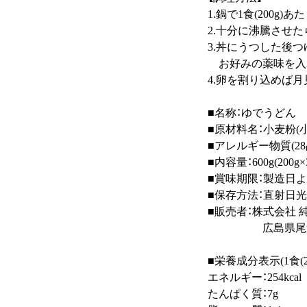
1.鍋で1食(200g)
2.十分に沸騰させ
3.丼にうつした後つ
お好みの薬味を入
4.卵を割り込めば
■名称：ゆでうどん
■原材料名：小麦粉(小
■アレルギー物質(28
■内容量：600g(200g×
■賞味期限：製造日よ
■保存方法：直射日
■販売者：株式会社 
広島県尾道市
■栄養成分表示(1食(2
エネルギー：254kcal
たんぱく質：7g