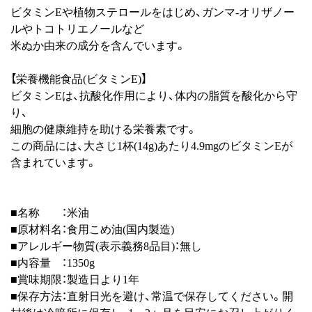
ビタミンEや植物ステロールをはじめ、ガンマ-オリザノー
ルやトコトリエノールなど
米ぬか由来の成分を含んでいます。
【栄養機能食品(ビタミンE)】
ビタミンEは、抗酸化作用により、体内の脂質を酸化から守
り、
細胞の健康維持を助ける栄養素です。
この商品には、大さじ1杯(14g)あたり4.9mgのビタミンEが
含まれています。
■名称 ：米油
■原材料名：食用こめ油(国内製造)
■アレルギー物質(表示義務8品目)：無し
■内容量 ：1350g
■賞味期限：製造日より1年
■保存方法：直射日光を避け、常温で保存してください。開