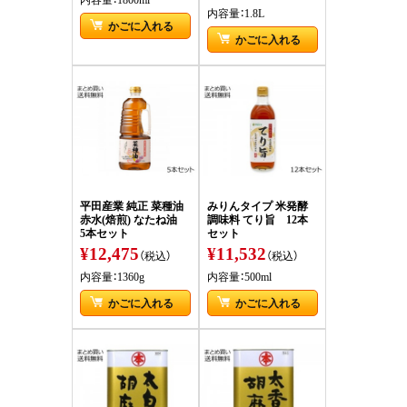
内容量：1.8L
かごに入れる
かごに入れる
平田産業 純正 菜種油
みりんタイプ 米発酵
赤水(焙煎) なたね油
調味料 てり旨 12本
5本セット
セット
¥12,475
¥11,532
（税込）
（税込）
内容量：1360g
内容量：500ml
かごに入れる
かごに入れる