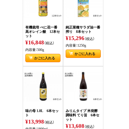
有機栽培 べに花一番
純正菜種サラダ油一番
高オレイン酸 12本セ
搾り 8本セット
ット
¥15,296
（税込）
¥16,848
（税込）
内容量：1250g
内容量：500g
かごに入れる
かごに入れる
味の母 1.8L 6本セッ
みりんタイプ 米発酵
ト
調味料 てり旨 6本セ
ット
¥13,998
（税込）
¥13,608
（税込）
内容量：1800ml