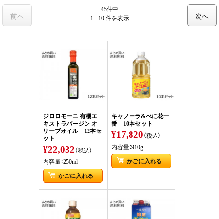
45件中
前へ
次へ
1 - 10 件
を表示
ジロロモーニ 有機エ
キャノーラ&べに花一
キストラバージン オ
番 10本セット
リーブオイル 12本セ
¥17,820
（税込）
ット
¥22,032
内容量：910g
（税込）
かごに入れる
内容量：250ml
かごに入れる