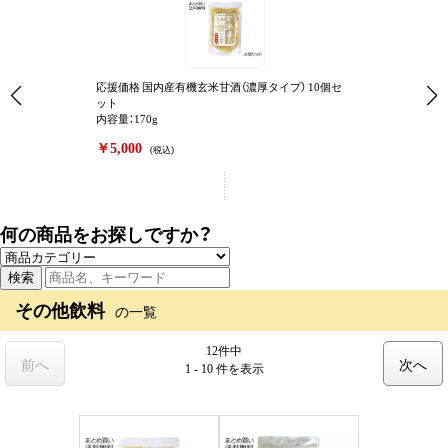
応援価格 国内産有機玄米甘酒（濃厚タイプ） 10個セ
ット
内容量：170g
￥5,000
(税込)
何の商品をお探しですか？
その他飲料
の一覧
12件中
前へ
次へ
1 - 10 件
を表示