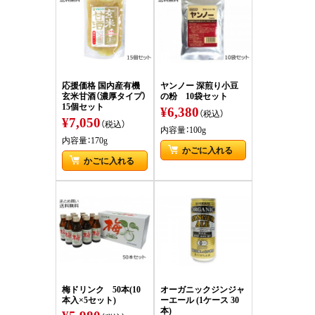
応援価格 国内産有機
ヤンノー 深煎り小豆
玄米甘酒（濃厚タイプ）
の粉 10袋セット
15個セット
¥6,380
（税込）
¥7,050
（税込）
内容量：100g
内容量：170g
かごに入れる
かごに入れる
梅ドリンク 50本(10
オーガニックジンジャ
本入×5セット)
ーエール (1ケース 30
本)