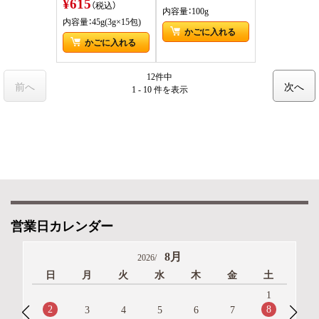
¥615
（税込）
内容量：100g
内容量：45g(3g×15包)
かごに入れる
かごに入れる
12件中
前へ
次へ
1 - 10 件
を表示
営業日カレンダー
8月
2026/
日
月
火
水
木
金
土
1
2
8
3
4
5
6
7