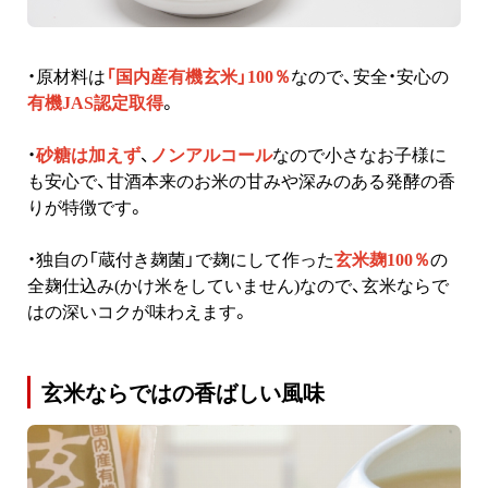
・原材料は
「国内産有機玄米」100％
なので、安全・安心の
有機JAS認定取得
。
・
砂糖は加えず
、
ノンアルコール
なので小さなお子様に
も安心で、甘酒本来のお米の甘みや深みのある発酵の香
りが特徴です。
・独自の「蔵付き麹菌」で麹にして作った
玄米麹100％
の
全麹仕込み(かけ米をしていません)なので、玄米ならで
はの深いコクが味わえます。
玄米ならではの香ばしい風味