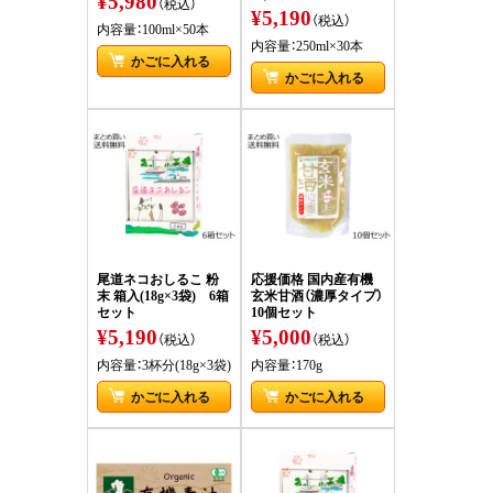
¥5,980
（税込）
¥5,190
（税込）
内容量：100ml×50本
内容量：250ml×30本
かごに入れる
かごに入れる
尾道ネコおしるこ 粉
応援価格 国内産有機
末 箱入(18g×3袋) 6箱
玄米甘酒（濃厚タイプ）
セット
10個セット
¥5,190
¥5,000
（税込）
（税込）
内容量：3杯分(18g×3袋)
内容量：170g
かごに入れる
かごに入れる