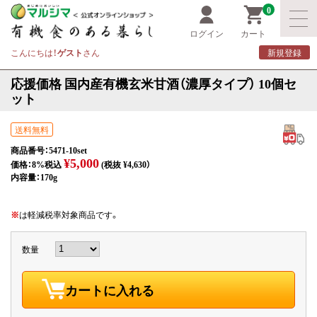
0
ログイン
カート
こんにちは！
ゲスト
さん
新規登録
応援価格 国内産有機玄米甘酒（濃厚タイプ） 10個セ
ット
送料無料
商品番号：5471-10set
¥5,000
価格：8%税込
(税抜 ¥4,630）
内容量：170g
※
は軽減税率対象商品です。
数量
カートに入れる