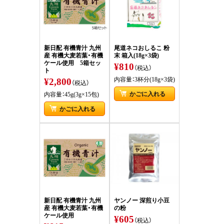
新日配 有機青汁 九州
尾道ネコおしるこ 粉
産 有機大麦若葉・有機
末 箱入(18g×3袋)
ケール使用 5箱セッ
¥810
（税込）
ト
¥2,800
内容量：3杯分(18g×3袋)
（税込）
かごに入れる
内容量：45g(3g×15包)
かごに入れる
新日配 有機青汁 九州
ヤンノー 深煎り小豆
産 有機大麦若葉・有機
の粉
ケール使用
¥605
（税込）