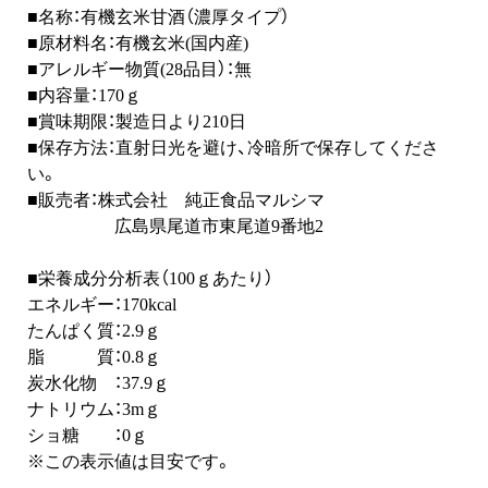
■名称：有機玄米甘酒（濃厚タイプ）
■原材料名：有機玄米(国内産)
■アレルギー物質(28品目）：無
■内容量：170ｇ
■賞味期限：製造日より210日
■保存方法：直射日光を避け、冷暗所で保存してくださ
い。
■販売者：株式会社 純正食品マルシマ
広島県尾道市東尾道9番地2
■栄養成分分析表（100ｇあたり）
エネルギー：170kcal
たんぱく質：2.9ｇ
脂 質：0.8ｇ
炭水化物 ：37.9ｇ
ナトリウム：3mｇ
ショ糖 ：0ｇ
※この表示値は目安です。