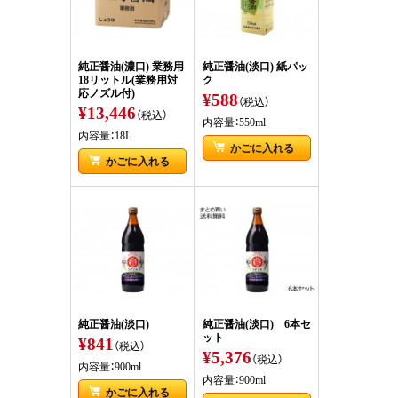
純正醤油(濃口) 業務用
純正醤油(淡口) 紙パッ
18リットル(業務用対
ク
応ノズル付)
¥588
（税込）
¥13,446
（税込）
内容量：550ml
内容量：18L
かごに入れる
かごに入れる
純正醤油(淡口)
純正醤油(淡口) 6本セ
ット
¥841
（税込）
¥5,376
（税込）
内容量：900ml
内容量：900ml
かごに入れる