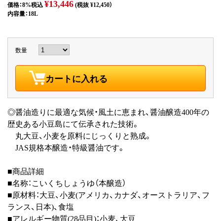
¥13,446
価格：8%税込
(税抜 ¥12,450）
内容量：18L
数量
カートに入れる
◎醤油造りに最適な気候・風土に恵まれ、醤油醸造400年の
歴史ある小豆島にて伝承された技術。
丸大豆、小麦を原料にじっくりと熟成。
JAS規格本醸造・特級醤油です。
■商品詳細
■名称：こいくちしょうゆ（本醸造）
■原材料：大豆、小麦(アメリカ、カナダ、オーストラリア、フ
ランス、日本)、食塩
■アレルギー物質(28品目)：小麦、大豆