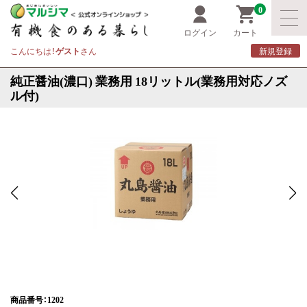
0
ログイン
カート
こんにちは！
ゲスト
さん
新規登録
純正醤油(濃口) 業務用 18リットル(業務用対応ノズ
ル付)
商品番号：1202