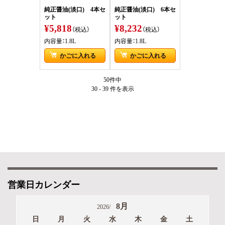
純正醤油(淡口) 4本セ
純正醤油(淡口) 6本セ
ット
ット
¥5,818
¥8,232
（税込）
（税込）
内容量：1.8L
内容量：1.8L
かごに入れる
かごに入れる
50件中
30 - 39 件
を表示
営業日カレンダー
8月
2026/
日
月
火
水
木
金
土