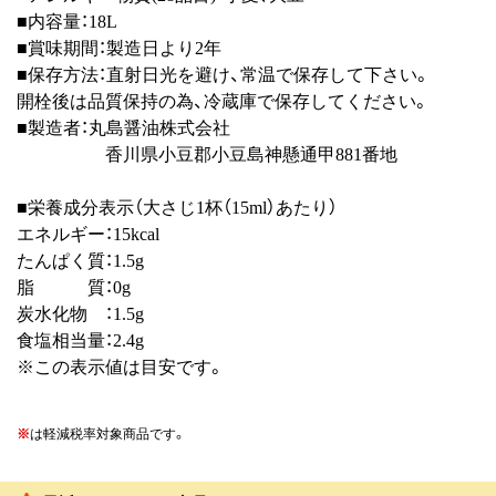
■内容量：18L
■賞味期間：製造日より2年
■保存方法：直射日光を避け、常温で保存して下さい。
開栓後は品質保持の為、冷蔵庫で保存してください。
■製造者：丸島醤油株式会社
香川県小豆郡小豆島神懸通甲881番地
■栄養成分表示（大さじ1杯（15ml）あたり）
エネルギー：15kcal
たんぱく質：1.5g
脂 質：0g
炭水化物 ：1.5g
食塩相当量：2.4g
※この表示値は目安です。
※
は軽減税率対象商品です。