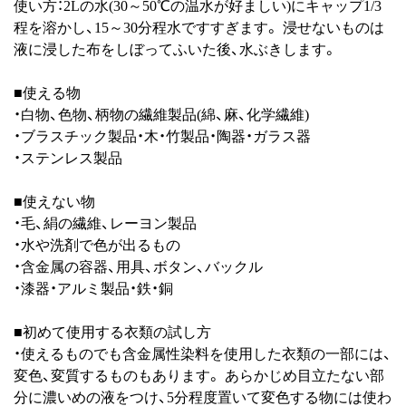
使い方：2Lの水(30～50℃の温水が好ましい)にキャップ1/3
程を溶かし、15～30分程水ですすぎます。 浸せないものは
液に浸した布をしぼってふいた後、水ぶきします。
■使える物
・白物、色物、柄物の繊維製品(綿、麻、化学繊維)
・ブラスチック製品・木・竹製品・陶器・ガラス器
・ステンレス製品
■使えない物
・毛、絹の繊維、レーヨン製品
・水や洗剤で色が出るもの
・含金属の容器、用具、ボタン、バックル
・漆器・アルミ製品・鉄・銅
■初めて使用する衣類の試し方
・使えるものでも含金属性染料を使用した衣類の一部には、
変色、変質するものもあります。 あらかじめ目立たない部
分に濃いめの液をつけ、5分程度置いて変色する物には使わ