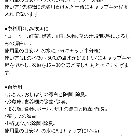
使い方：洗濯機に洗濯用石けんと一緒にキャップ半分程度
入れて洗います。
●衣料用：しみ抜きに
・コーヒー、紅茶、緑茶、血液、果物、草の汁、調味料によるし
みの漂白に。
使用量の目安：2Lの水に10g(キャップ半分程)
使い方：2Lの水(30～50℃の温水が好ましい)にキャップ半分
程を溶かし、衣類を15～30分ほど浸したあと水ですすぎま
す。
●台所用
・ふきん、おしぼりの漂白と除菌・除臭。
・冷蔵庫、食器棚の除菌・除臭。
・まな板、食器、ボール、ザルの漂白と除菌・除臭。
・茶しぶの漂白
・哺乳びんの除菌・除臭。
使用量の目安：2Lの水に8g(キャップに1/3程)