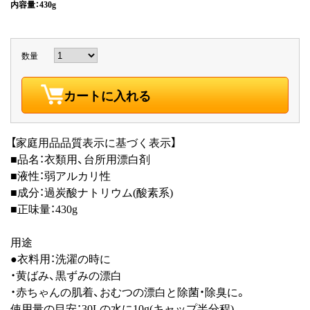
内容量：430g
数量
カートに入れる
【家庭用品品質表示に基づく表示】
■品名：衣類用、台所用漂白剤
■液性：弱アルカリ性
■成分：過炭酸ナトリウム(酸素系)
■正味量：430g
用途
●衣料用：洗濯の時に
・黄ばみ、黒ずみの漂白
・赤ちゃんの肌着、おむつの漂白と除菌・除臭に。
使用量の目安：30Lの水に10g(キャップ半分程)