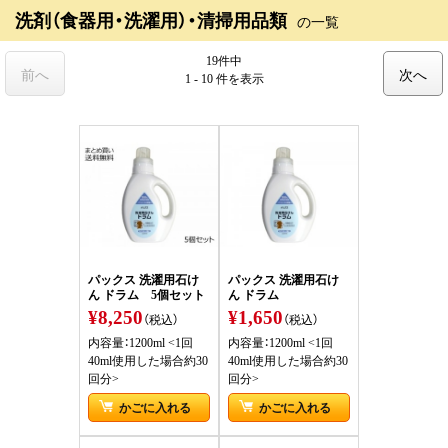
洗剤（食器用・洗濯用）・清掃用品類
の一覧
19件中
前へ
次へ
1 - 10 件
を表示
パックス 洗濯用石け
パックス 洗濯用石け
ん ドラム 5個セット
ん ドラム
¥8,250
¥1,650
（税込）
（税込）
内容量：1200ml <1回
内容量：1200ml <1回
40ml使用した場合約30
40ml使用した場合約30
回分>
回分>
かごに入れる
かごに入れる