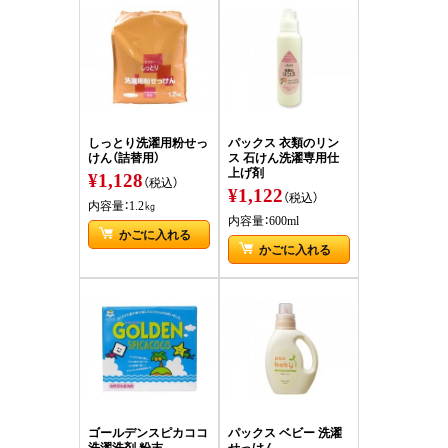
しっとり洗濯用粉せっ
パックス 衣類のリン
けん（詰替用）
ス 石けん洗濯専用仕
上げ剤
¥1,128
（税込）
¥1,122
（税込）
内容量：1.2㎏
内容量：600ml
かごに入れる
かごに入れる
ゴールデンスピカココ
パックス ベビー 洗濯
洗濯洗剤 粉末
せっけん