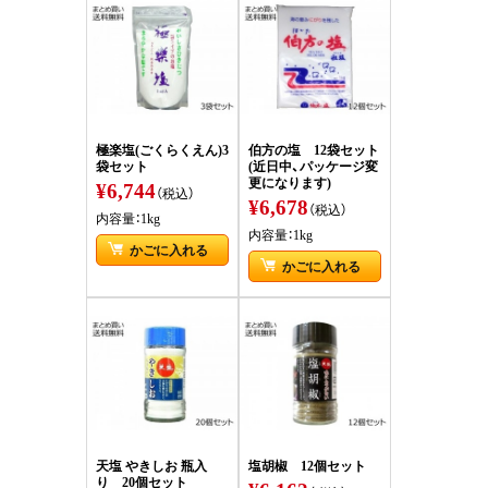
極楽塩(ごくらくえん)3
伯方の塩 12袋セット
袋セット
(近日中、パッケージ変
更になります)
¥6,744
（税込）
¥6,678
（税込）
内容量：1kg
内容量：1kg
かごに入れる
かごに入れる
天塩 やきしお 瓶入
塩胡椒 12個セット
り 20個セット