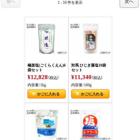
前へ
次へ
1 - 10 件
を表示
極楽塩(ごくらくえん)6
対馬 ひじき藻塩10袋
袋セット
セット
¥12,828
¥11,340
（税込）
（税込）
内容量：1kg
内容量：160g
かごに入れる
かごに入れる