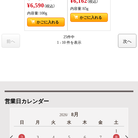
¥6,162
（税込）
¥6,590
（税込）
内容量：65g
内容量：100g
かごに入れる
かごに入れる
25件中
前へ
次へ
1 - 10 件
を表示
営業日カレンダー
8月
2026/
日
月
火
水
木
金
土
1
2
8
3
4
5
6
7