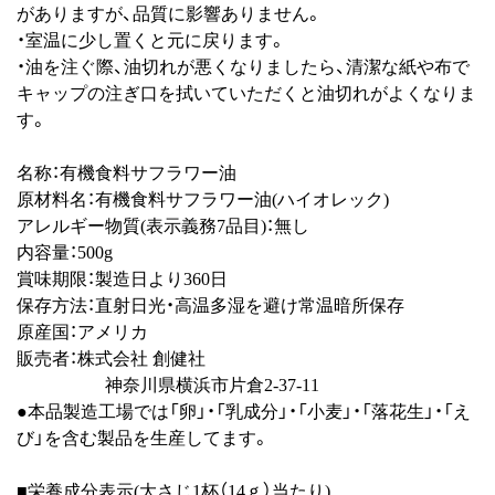
がありますが、品質に影響ありません。
・室温に少し置くと元に戻ります。
・油を注ぐ際、油切れが悪くなりましたら、清潔な紙や布で
キャップの注ぎ口を拭いていただくと油切れがよくなりま
す。
名称：有機食料サフラワー油
原材料名：有機食料サフラワー油(ハイオレック)
アレルギー物質(表示義務7品目)：無し
内容量：500g
賞味期限：製造日より360日
保存方法：直射日光・高温多湿を避け常温暗所保存
原産国：アメリカ
販売者：株式会社 創健社
神奈川県横浜市片倉2-37-11
●本品製造工場では「卵」・「乳成分」・「小麦」・「落花生」・「え
び」を含む製品を生産してます。
■栄養成分表示(大さじ1杯（14ｇ）当たり)