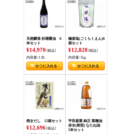
天然醸造 杉桶醤油 6
極楽塩(ごくらくえん)6
本セット
袋セット
¥14,970
¥12,828
（税込）
（税込）
内容量：1.8L
内容量：1kg
かごに入れる
かごに入れる
焼きだし 12箱セット
平田産業 純正 菜種油
赤水(焙煎) なたね油
¥12,696
（税込）
5本セット