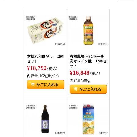
本枯れ和風だし 12箱
有機栽培 べに花一番
セット
高オレイン酸 12本セ
ット
¥18,792
（税込）
¥16,848
（税込）
内容量：192g(8g×24)
内容量：500g
かごに入れる
かごに入れる