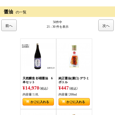
醤油
の一覧
50件中
前へ
次へ
21 - 30 件
を表示
天然醸造 杉桶醤油 6
純正醤油(濃口) デラミ
本セット
ボトル
¥14,970
¥447
（税込）
（税込）
内容量：1.8L
内容量：200ml
かごに入れる
かごに入れる