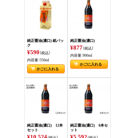
純正醤油(濃口) 紙パッ
純正醤油(濃口)
ク
¥877
（税込）
¥590
（税込）
内容量：900ml
内容量：550ml
かごに入れる
かごに入れる
純正醤油(濃口) 12本
純正醤油(濃口) 6本セ
セット
ット
¥10,524
¥5,592
（税込）
（税込）