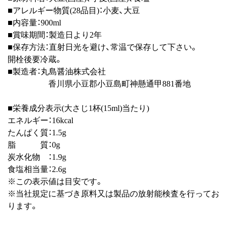
■アレルギー物質(28品目)：小麦、大豆
■内容量：900ml
■賞味期間：製造日より2年
■保存方法：直射日光を避け、常温で保存して下さい。
開栓後要冷蔵。
■製造者：丸島醤油株式会社
香川県小豆郡小豆島町神懸通甲881番地
■栄養成分表示(大さじ1杯(15ml)当たり)
エネルギー：16kcal
たんぱく質：1.5g
脂 質：0g
炭水化物 ：1.9g
食塩相当量：2.6g
※この表示値は目安です。
※当社規定に基づき原料又は製品の放射能検査を行ってお
ります。