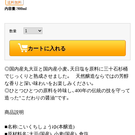
送料無料
内容量：900ml
数量
カートに入れる
◎国内産丸大豆と国内産小麦、天日塩を原料に三十石杉桶
でじっくりと熟成させました。 天然醸造ならではの芳醇
な香りと深い味わいをお楽しみください。
◎ひとつひとつの原料を吟味し、400年の伝統の技を守って
造った“こだわりの醤油”です。
商品説明
■名称:こいくちしょうゆ(本醸造)
■原材料名：大豆(国産)、小麦(国産)、食塩