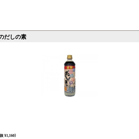
冬のだしの素
 ¥1,160）