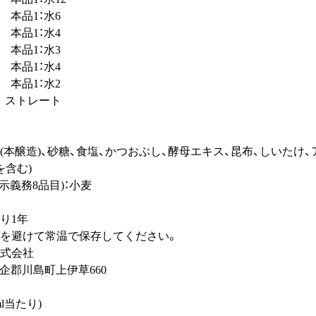
 本品1：水6
本品1：水4
本品1：水3
本品1：水4
本品1：水2
 ストレート
(本醸造)、砂糖、食塩、かつおぶし、酵母エキス、昆布、しいたけ
を含む)
示義務8品目)：小麦
り1年
光を避けて常温で保存してください。
株式会社
島町上伊草660
l当たり)