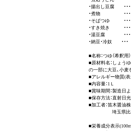
・揚出し豆腐 ・・・
・煮物 ・・・ 
・そばつゆ ・・・ 
・すき焼き ・・・ 
・湯豆腐 ・・・ 
・納豆・冷奴 ・・・
■名称：つゆ（希釈用）
■原材料名：しょうゆ
の一部に大豆、小麦
■アレルギー物質(表
■内容量：1Ｌ
■賞味期間：製造日よ
■保存方法：直射日
■加工者：笛木醤油
埼玉県比企郡川
■栄養成分表示(100m