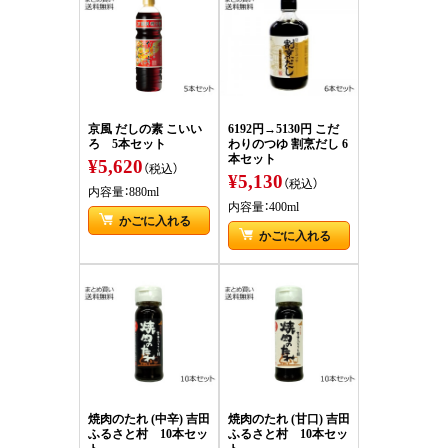
京風 だしの素 こいい
6192円→5130円 こだ
ろ 5本セット
わりのつゆ 割烹だし 6
本セット
¥5,620
（税込）
¥5,130
（税込）
内容量：880ml
内容量：400ml
かごに入れる
かごに入れる
焼肉のたれ (中辛) 吉田
焼肉のたれ (甘口) 吉田
ふるさと村 10本セッ
ふるさと村 10本セッ
ト
ト