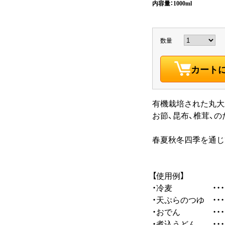
内容量：1000ml
数量
カート
有機栽培された丸大
お節、昆布、椎茸、
春夏秋冬四季を通じ
【使用例】
・冷麦 ・・・ 
・天ぷらのつゆ ・・・
・おでん ・・・ 
・煮込うどん ・・・