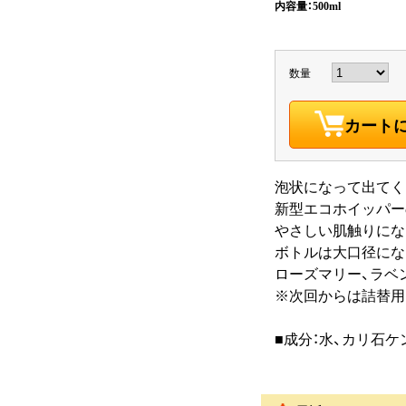
内容量：500ml
数量
カート
泡状になって出てく
新型エコホイッパー
やさしい肌触りにな
ボトルは大口径にな
ローズマリー、ラベ
※次回からは詰替用
■成分：水、カリ石