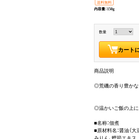
送料無料
内容量：150g
数量
カート
商品説明
◎荒磯の香り豊か
◎温かいご飯の上
■名称：佃煮
■原材料名：醤油（大
みりん、鰹節エ