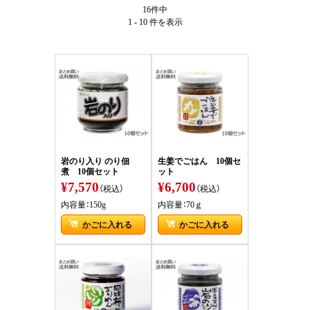
16件中
1 - 10 件
を表示
岩のり入り のり佃
生姜でごはん 10個セ
煮 10個セット
ット
¥7,570
¥6,700
（税込）
（税込）
内容量：150g
内容量：70ｇ
かごに入れる
かごに入れる