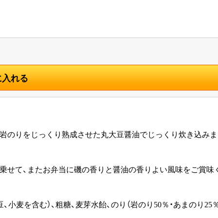
に入れる
な岩のりをじっくり熟成させた丸大豆醤油でじっくり炊き
に乗せて、またお弁当に磯の香りと醤油の香りよい風味をご
豆、小麦を含む）、粗糖、麦芽水飴、のり（岩のり50％・あまのり25％
キス