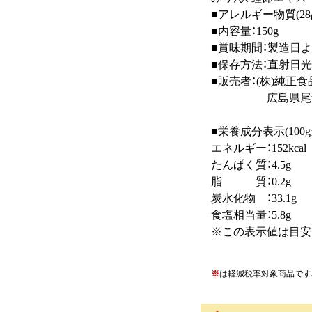
■アレルギー物質(
■内容量：150g
■賞味期間：製造
■保存方法：直射
■販売者：(株)
広島県尾道
■栄養成分表示(1
エネルギー：152k
たんぱく質：4.
脂 質：0.2
炭水化物 ：33.
食塩相当量：5.
※この表示値は
※
は軽減税率対象商品です