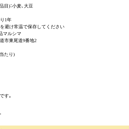
28品目)：小麦、大豆
日より1年
日光を避け常温で保存してください
純正食品マルシマ
市東尾道9番地2
00g当たり)
cal
5g
g
1g
8g
目安です。
。