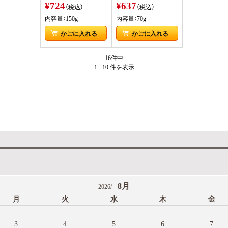
¥724
¥637
（税込）
（税込）
内容量：150g
内容量：70g
かごに入れる
かごに入れる
16件中
1 - 10 件
を表示
8月
2026/
月
火
水
木
金
3
4
5
6
7