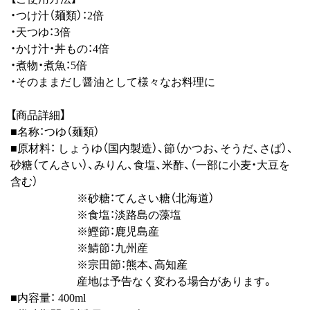
・つけ汁（麺類）：2倍
・天つゆ：3倍
・かけ汁・丼もの：4倍
・煮物・煮魚：5倍
・そのままだし醤油として様々なお料理に
【商品詳細】
■名称：つゆ（麺類）
■原材料： しょうゆ（国内製造）、節（かつお、そうだ、さば）、
砂糖（てんさい）、みりん、食塩、米酢、（一部に小麦・大豆を
含む）
※砂糖：てんさい糖（北海道）
※食塩：淡路島の藻塩
※鰹節：鹿児島産
※鯖節：九州産
※宗田節：熊本、高知産
産地は予告なく変わる場合があります。
■内容量： 400ml