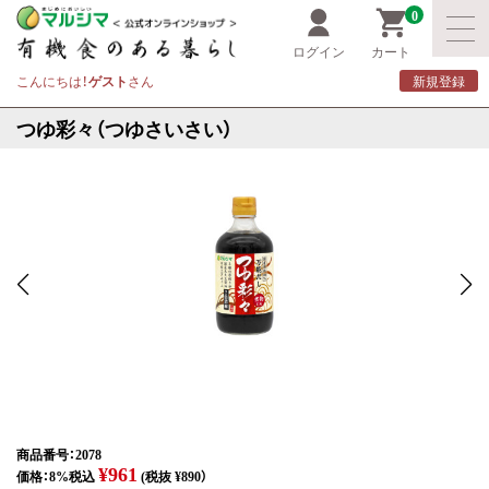
0
ログイン
カート
こんにちは！
ゲスト
さん
新規登録
つゆ彩々（つゆさいさい）
商品番号：2078
¥961
価格：8%税込
(税抜 ¥890）