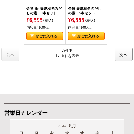
金笛 新・春夏秋冬のだ
金笛 春夏秋冬のだし
しの素 5本セット
の素 5本セット
¥6,595
¥6,595
（税込）
（税込）
内容量：1000ml
内容量：1000ml
かごに入れる
かごに入れる
28件中
前へ
次へ
1 - 10 件
を表示
営業日カレンダー
8月
2026/
日
月
火
水
木
金
土