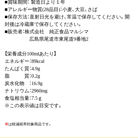
■賞味期間： 製造日より１年
■アレルギー物質(28品目)：小麦、大豆、さば
■保存方法：直射日光を避け、常温で保存してください。開
封後は冷蔵庫で保存してください。
■販売者：株式会社 純正食品マルシマ
広島県尾道市東尾道9番地2
【栄養成分100mlあたり】
エネルギー：89kcal
たんぱく質：4.9g
脂 質：0.2g
炭水化物 ：16.9g
ナトリウム：2960mg
食塩相当量：7.5ｇ
※この表示値は目安です。
※
は軽減税率対象商品です。