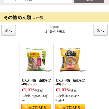
その他 めん類
の一覧
26件中
前へ
次へ
11 - 20 件
を表示
どんぶり麺 山菜そば
どんぶり麺 納豆そば
(4袋セット)
(4袋セット)
¥1,016
¥1,016
（税込）
（税込）
内容量：78g（めん65g）
内容量：81.5ｇ(めん
×4
65g)×4
かごに入れる
かごに入れる