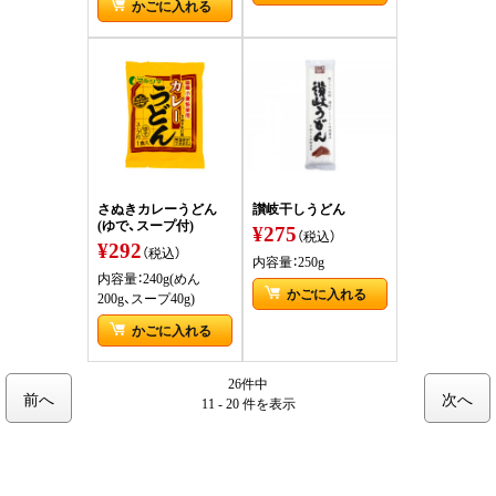
かごに入れる
さぬきカレーうどん
讃岐干しうどん
(ゆで、スープ付)
¥275
（税込）
¥292
（税込）
内容量：250g
内容量：240g(めん
かごに入れる
200g、スープ40g)
かごに入れる
26件中
前へ
次へ
11 - 20 件
を表示