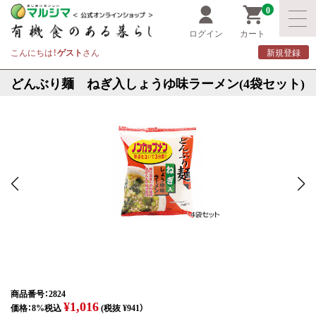
0
ログイン
カート
こんにちは！
ゲスト
さん
新規登録
どんぶり麺 ねぎ入しょうゆ味ラーメン(4袋セット)
商品番号：2824
¥1,016
価格：8%税込
(税抜 ¥941）