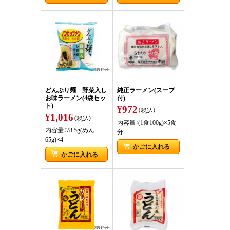
どんぶり麺 野菜入し
純正ラーメン(スープ
お味ラーメン(4袋セッ
付)
ト)
¥972
（税込）
¥1,016
（税込）
内容量：(1食100g)×5食
内容量：78.5g(めん
分
65g)×4
かごに入れる
かごに入れる