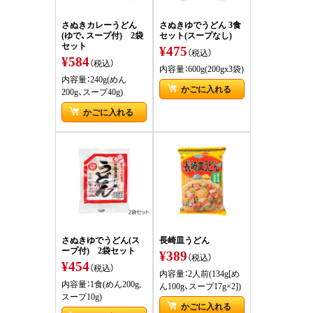
さぬきカレーうどん
さぬきゆでうどん 3食
(ゆで、スープ付) 2袋
セット(スープなし)
セット
¥475
（税込）
¥584
（税込）
内容量：600g(200gx3袋)
内容量：240g(めん
かごに入れる
200g、スープ40g)
かごに入れる
さぬきゆでうどん(ス
長崎皿うどん
ープ付) 2袋セット
¥389
（税込）
¥454
（税込）
内容量：2人前(134g[め
内容量：1食(めん200g,
ん100g、スープ17g×2])
スープ10g)
かごに入れる