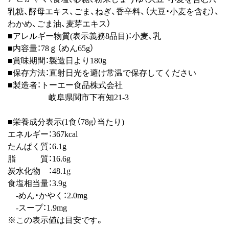
乳糖、酵母エキス、ごま、ねぎ、香辛料、（大豆・小麦を含む）、
わかめ、ごま油、麦芽エキス）
■アレルギー物質(表示義務8品目)：小麦、乳
■内容量：78ｇ（めん65g）
■賞味期間：製造日より180g
■保存方法：直射日光を避け常温で保存してください
■製造者：トーエー食品株式会社
岐阜県関市下有知21-3
■栄養成分表示(1食（78g）当たり)
エネルギー：367kcal
たんぱく質：6.1g
脂 質：16.6g
炭水化物 ：48.1g
食塩相当量：3.9g
-めん・かやく：2.0mg
-スープ：1.9mg
※この表示値は目安です。