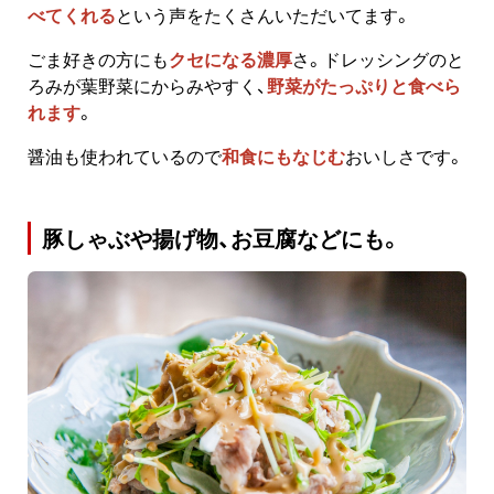
べてくれる
という声をたくさんいただいてます。
ごま好きの方にも
クセになる濃厚
さ。ドレッシングのと
ろみが葉野菜にからみやすく、
野菜がたっぷりと食べら
れます
。
醤油も使われているので
和食にもなじむ
おいしさです。
豚しゃぶや揚げ物、お豆腐などにも。