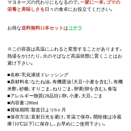
マヨネーズの代わりにもなるので、
一家に一本
、
ゴマの
栄養と美味しさ
を
日々の食卓にお役立てください。
お得な
送料無料12本セット
は
コチラ
※この容器は高温にふれると変形することがあります。
熱湯をかけたり、火のそばなど高温状態に置くことはお
避け下さい。
■名称：乳化液状ドレッシング
■原材料名：なたね油、有機醤油（大豆・小麦を含む）、有機
米酢、砂糖、すりごま、ねりごま、卵黄(卵を含む)、食塩
■アレルギー物質(28品目)：卵、小麦、大豆、ごま
■内容量：280ml
■賞味期間：製造日より6ヶ月
■保存方法：直射日光を避け、常温で保存。開栓後は冷蔵
庫（10℃以下）に保存し、お早めにご使用下さい。