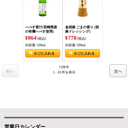
へべす香汁(宮崎県産
金胡麻 ごまの香り (胡
の有機へべす使用)
麻ドレッシング)
¥864
¥778
（税込）
（税込）
内容量：100ml
内容量：280ml
かごに入れる
かごに入れる
15件中
前へ
次へ
1 - 10 件
を表示
営業日カレンダー