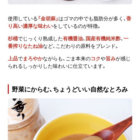
使用している
「金胡麻」
はゴマの中でも脂肪分が多く、
香
り高い濃厚な味わい
をしているのが特徴。
杉桶
でじっくり熟成した
有機醤油
、
国産有機純米酢
、
一
番搾りなたね油
など、こだわりの原料をブレンド。
上品
で
まろやか
ながらも、ごま本来の
コク
や
旨み
が感じ
られるしっかりした味わいに仕立ています。
野菜にからむ、ちょうどいい自然なとろみ