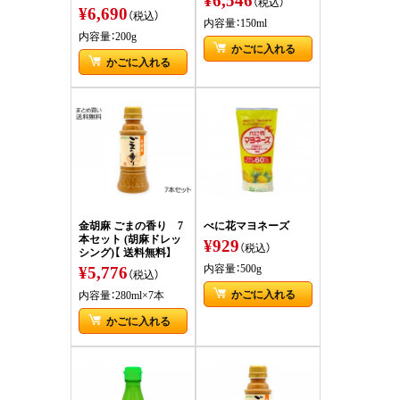
（税込）
¥6,690
（税込）
内容量：150ml
内容量：200g
かごに入れる
かごに入れる
金胡麻 ごまの香り 7
べに花マヨネーズ
本セット (胡麻ドレッ
¥929
（税込）
シング)【 送料無料】
¥5,776
内容量：500g
（税込）
かごに入れる
内容量：280ml×7本
かごに入れる