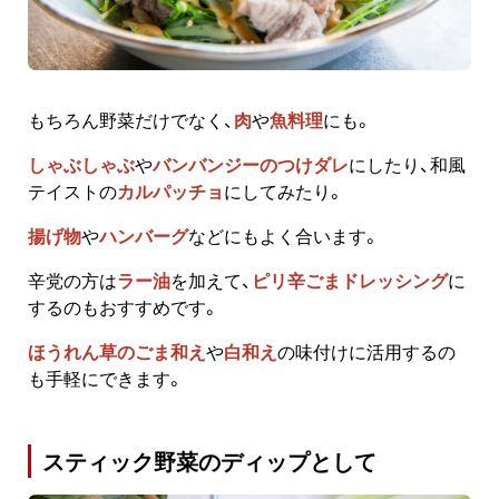
もちろん野菜だけでなく、
肉
や
魚料理
にも。
しゃぶしゃぶ
や
バンバンジーのつけダレ
にしたり、和風
テイストの
カルパッチョ
にしてみたり。
揚げ物
や
ハンバーグ
などにもよく合います。
辛党の方は
ラー油
を加えて、
ピリ辛ごまドレッシング
に
するのもおすすめです。
ほうれん草のごま和え
や
白和え
の味付けに活用するの
も手軽にできます。
スティック野菜のディップとして