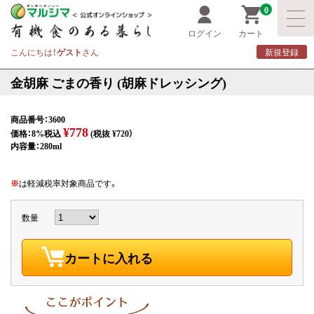
0
ログイン
カート
こんにちは！
ゲスト
さん
新規登録
金胡麻 ごまの香り (胡麻ドレッシング)
商品番号：3600
¥778
価格：8%税込
(税抜 ¥720）
内容量：280ml
※
は軽減税率対象商品です。
数量
カートに入れる