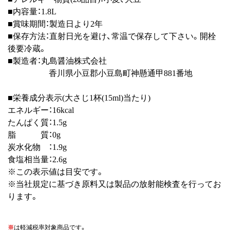
■内容量：1.8L
■賞味期間：製造日より2年
■保存方法：直射日光を避け、常温で保存して下さい。開栓
後要冷蔵。
■製造者：丸島醤油株式会社
香川県小豆郡小豆島町神懸通甲881番地
■栄養成分表示(大さじ1杯(15ml)当たり)
エネルギー：16kcal
たんぱく質：1.5g
脂 質：0g
炭水化物 ：1.9g
食塩相当量：2.6g
※この表示値は目安です。
※当社規定に基づき原料又は製品の放射能検査を行ってお
ります。
※
は軽減税率対象商品です。