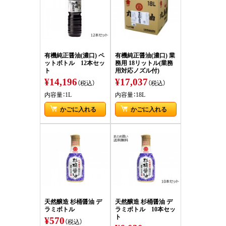
有機純正醤油(濃口) ペ
有機純正醤油(濃口) 業
ットボトル 12本セッ
務用 18リットル(業務
ト
用対応ノズル付)
¥14,196
¥17,037
（税込）
（税込）
内容量：1L
内容量：18L
かごに入れる
かごに入れる
天然醸造 杉桶醤油 デ
天然醸造 杉桶醤油 デ
ラミボトル
ラミボトル 10本セッ
ト
¥570
（税込）