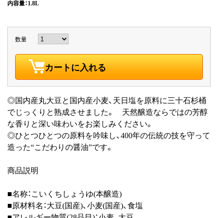
内容量：1.8L
数量
カートに入れる
◎国内産丸大豆と国内産小麦、天日塩を原料に三十石杉桶
でじっくりと熟成させました。 天然醸造ならではの芳醇
な香りと深い味わいをお楽しみください。
◎ひとつひとつの原料を吟味し、400年の伝統の技を守って
造った“こだわりの醤油”です。
商品説明
■名称：こいくちしょうゆ(本醸造)
■原材料名：大豆(国産)、小麦(国産)、食塩
■アレルギー物質(28品目)：小麦、大豆