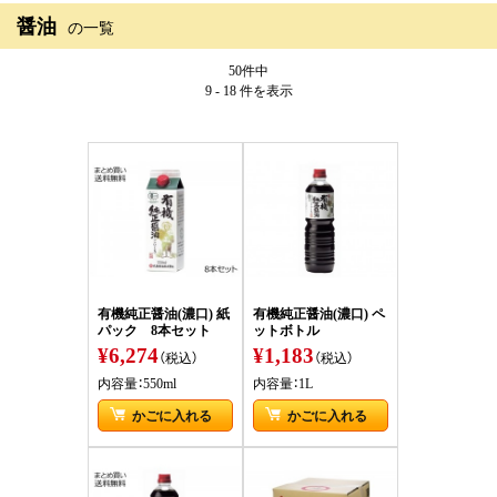
醤油
の一覧
50件中
9 - 18 件
を表示
有機純正醤油(濃口) 紙
有機純正醤油(濃口) ペ
パック 8本セット
ットボトル
¥6,274
¥1,183
（税込）
（税込）
内容量：550ml
内容量：1L
かごに入れる
かごに入れる