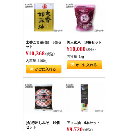
太香ごま油(缶) 3缶セ
美人玄米 10袋セット
ット
¥10,080
（税込）
¥10,368
（税込）
内容量：1kg
内容量：1400g
かごに入れる
かごに入れる
(舎)赤出しみそ 10個
アマニ油 6本セット
セット
¥9,720
（税込）