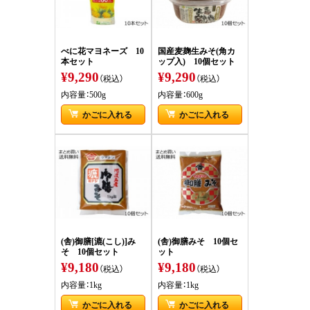
べに花マヨネーズ 10
国産麦麹生みそ(角カ
本セット
ップ入) 10個セット
¥9,290
¥9,290
（税込）
（税込）
内容量：500g
内容量：600g
かごに入れる
かごに入れる
(舎)御膳[漉(こし)]み
(舎)御膳みそ 10個セ
そ 10個セット
ット
¥9,180
¥9,180
（税込）
（税込）
内容量：1kg
内容量：1kg
かごに入れる
かごに入れる