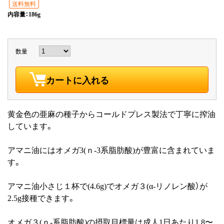
送料無料
内容量：186g
数量
カートに入れる
黄金色の亜麻の種子からコールドプレス製法で丁寧に搾油
しています。
アマニ油にはオメガ3(ｎ-3系脂肪酸)が豊富に含まれていま
す。
アマニ油小さじ１杯で(4.6g)でオメガ３(α-リノレン酸）が
2.5g接種できます。
オメガ３(ｎ-系脂肪酸)の摂取目標量は成人1日あたり1.8〜